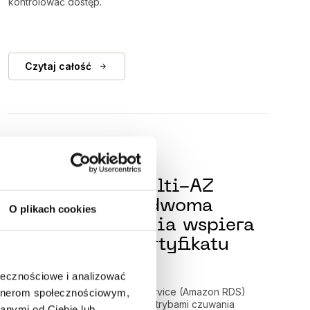
kontrolować dostęp.
Czytaj całość
3 lipca 2024
Amazon RDS Multi-AZ
Deployments z dwoma
O plikach cookies
trybami czuwania wspiera
teraz rotację certyfikatu
bezpieczeństwa
ołecznościowe i analizować
Amazon Relational Database Service (Amazon RDS)
artnerom społecznościowym,
Multi-AZ Deployments z dwoma trybami czuwania
anymi od Ciebie lub