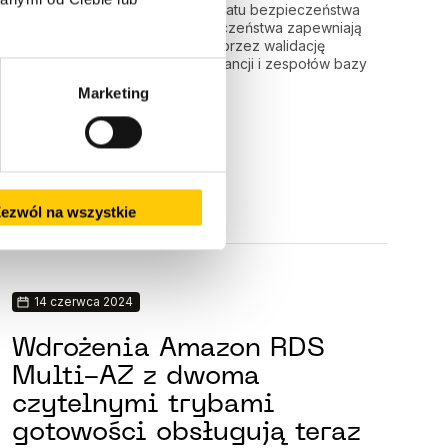
wspiera obecnie rotację certyfikatu bezpieczeństwa
baz danych. Certyfikaty bezpieczeństwa zapewniają
dodatkowe zabezpieczenia poprzez walidację
połączenia wykonanego do instancji i zespołów bazy
danych Amazon RDS.
Marketing
Czytaj całość
ezwól na wszystkie
14 czerwca 2024
Wdrożenia Amazon RDS
Multi-AZ z dwoma
czytelnymi trybami
gotowości obsługują teraz