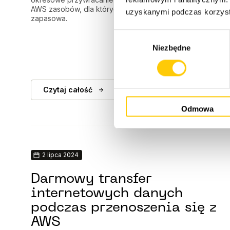
AWS zasobów, dla których została wykonana kopia
uzyskanymi podczas korzysta
zapasowa.
W
Niezbędne
y
b
ó
r
Czytaj całość
z
Odmowa
g
o
d
y
2 lipca 2024
Darmowy transfer
internetowych danych
podczas przenoszenia się z
AWS