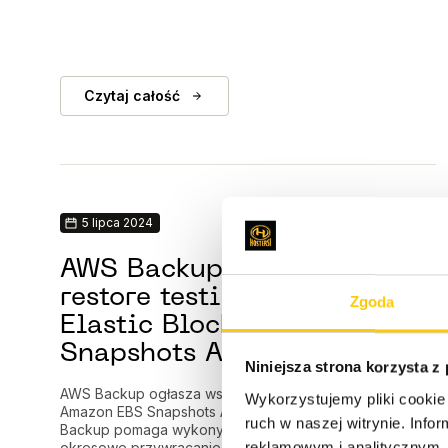
Czytaj całość
5 lipca 2024
AWS Backup wspiera teraz
restore testing dla Amazon
Zgoda
Elastic Block Store (EBS)
Snapshots Archive
Niniejsza strona korzysta z
AWS Backup ogłasza wspieranie dla restore testing
Wykorzystujemy pliki cookie 
Amazon EBS Snapshots Archive. Restore testing AWS
ruch w naszej witrynie. Inf
Backup pomaga wykonywać zautomatyzowane i
reklamowym i analitycznym. 
okresowe przywracanie testów dla wspieranych przez