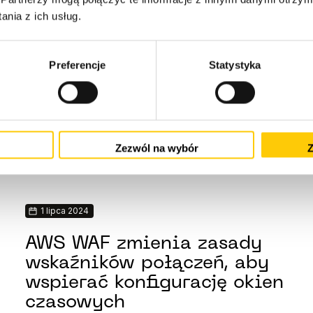
nia z ich usług.
Preferencje
Statystyka
Czytaj całość
Zezwól na wybór
Z
1 lipca 2024
AWS WAF zmienia zasady
wskaźników połączeń, aby
wspierać konfigurację okien
czasowych