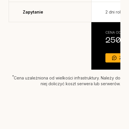
Zapytanie
2 dni roboc
*
CENA OD
2500z
Zapy
*
Cena uzależniona od wielkości infrastruktury. Należy do
niej doliczyć koszt serwera lub serwerów.