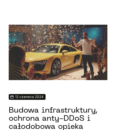
12 czerwca 2024
9
Budowa infrastruktury,
Pr
ochrona anty-DDoS i
in
całodobowa opieka
A