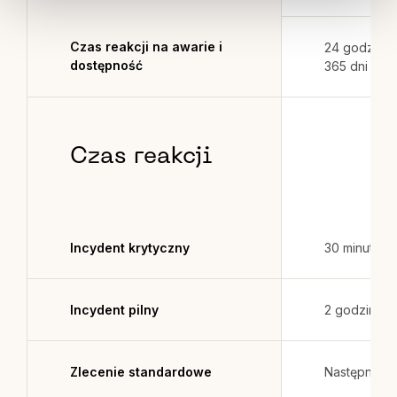
Czas reakcji na awarie i
24 godz., 7 
dostępność
365 dni w r
Czas reakcji
Incydent krytyczny
30 minut
Incydent pilny
2 godziny
Zlecenie standardowe
Następny dz