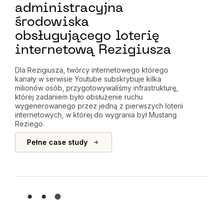
administracyjna
Nas
środowiska
któr
proj
obsługującego loterię
infr
internetową Rezigiusza
spot
umow
opie
Dla Rezigiusza, twórcy internetowego którego
kanały w serwisie Youtube subskrybuje kilka
milionów osób, przygotowywaliśmy infrastrukturę,
której zadaniem było obsłużenie ruchu
wygenerowanego przez jedną z pierwszych loterii
internetowych, w której do wygrania był Mustang
Reziego.
Pełne case study