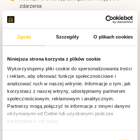
zdarzenia
Dodatkowo zarządzamy serwerami DNS, systemami
Zgoda
Szczegóły
O plikach cookies
RAID, domenami i środowiskami wirtualizowanymi
(XEN, KVM, HyperV, ESXi). Nasze działania
dostosowujemy do Twoich celów biznesowych
Niniejsza strona korzysta z plików cookie
niezależnie od skali środowiska.
Wykorzystujemy pliki cookie do spersonalizowania treści
i reklam, aby oferować funkcje społecznościowe i
analizować ruch w naszej witrynie. Informacje o tym, jak
korzystasz z naszej witryny, udostępniamy partnerom
społecznościowym, reklamowym i analitycznym.
Partnerzy mogą połączyć te informacje z innymi danymi
otrzymanymi od Ciebie lub uzyskanymi podczas
korzystania z ich usług.
Pakiety usług
Prem
W