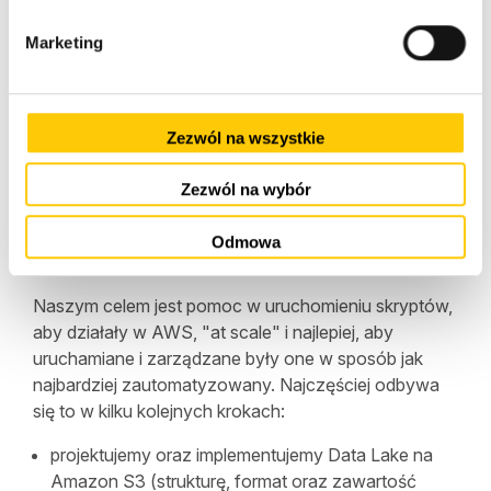
o
modele uczenia maszynowego są wdrożone i
d
działają prawidłowo w środowisku produkcyjnym.
Marketing
y
Zezwól na wszystkie
MLOps - co robimy
wspólnie z klientem
Zezwól na wybór
Odmowa
Naszym celem jest pomoc w uruchomieniu skryptów,
aby działały w AWS, "at scale" i najlepiej, aby
uruchamiane i zarządzane były one w sposób jak
najbardziej zautomatyzowany. Najczęściej odbywa
się to w kilku kolejnych krokach:
projektujemy oraz implementujemy Data Lake na
Amazon S3 (strukturę, format oraz zawartość