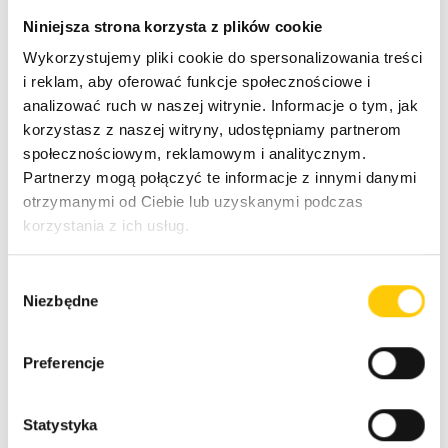
dostępne i bezpieczne,
monitorujemy i oprymalizujemy wydajność: MLOps
Niniejsza strona korzysta z plików cookie
monitoruje i optymalizuje wydajność systemów
Wykorzystujemy pliki cookie do spersonalizowania treści
uczenia maszynowego, aby zapewnić ich
i reklam, aby oferować funkcje społecznościowe i
wydajność i skalowalność,
analizować ruch w naszej witrynie. Informacje o tym, jak
zwiększamy bezpieczeństwo: MLOps jest
korzystasz z naszej witryny, udostępniamy partnerom
odpowiedzialny za zabezpieczenie systemów
społecznościowym, reklamowym i analitycznym.
uczenia maszynowego i danych przed
Partnerzy mogą połączyć te informacje z innymi danymi
nieautoryzowanym dostępem i innymi
otrzymanymi od Ciebie lub uzyskanymi podczas
zagrożeniami bezpieczeństwa,
korzystania z ich usług.
pomagamy w migracji rozwiązania np. z
rozwiązania obecnie wykorzystywanego do
W
chmury AWS. Pomagamy również w zdobyciu
Niezbędne
y
finansowania ze strony vendora, aby obniżyć
b
koszty takiego rozwiązania i przyspieszyć proces
ó
migracyjny,
Preferencje
r
współpracujemy z zespołem klienta: MLOps
z
współpracuje z zespołem zajmującym się
g
Statystyka
uczeniem maszynowym, aby upewnić się, że