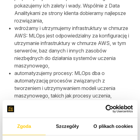
pokazujemy ich zalety i wady. Wspólnie z Data
Analitykami ze strony klienta dobieramy najlepsze
rozwiązania,
wdrożamy i utrzymujemy infrastruktury w chmurze
AWS: MLOps jest odpowiedzialny za konfigurację i
utrzymanie infrastruktury w chmurze AWS, w tym
serwerów, baz danych i innych zasobów
niezbędnych do działania systemów uczenia
maszynowego,
automatyzujemy procesy: MLOps dba o
automatyzację procesów związanych z
tworzeniem i utrzymywaniem modeli uczenia
maszynowego, takich jak procesy uczenia,
testowania i wdrożenia,
zarządzamy wersjami i kontrolą wersji: MLOps jest
odpowiedzialny za zarządzanie wersjami i kontrolę
wersji systemów uczenia maszynowego i
Zgoda
Szczegóły
O plikach cookies
zapewnienie, że najnowsze modele są zawsze