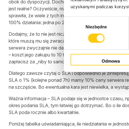
obok do dyspozycji. Dochodzi więc cała instalacja i odtw
uzyskanymi podczas korzysta
jest realne? Oczywiście, mając pod opieką setki infrastr
sprawiła, że wiele z tych infrastruktur nie było dostępne k
W
100% działania: jedna po 24h, a druga po 3 dniach!
Niezbędne
y
Dodajmy, że to nie jest niczyja wina. Dostawca dostarc
b
które muszą mu się zwracać. Obiecać można wszystko, 
ó
serwera zwyczajnie nie da się dochować wyższych parame
r
– koszt jego zakupu to 10 tys. zł. Są rozwiązania mniej a
z
Odmowa
zapłacisz za „niby to samo” 5000 zł miesięcznie? Jeśli ta
g
o
Dlatego zawsze czytaj o SLA i odpowiednio je zintepretuj,
d
SLA o 1% (kolejne ponad 7h) mamy 10% ceny serwera rekom
y
na szczęście. Bo ewentualna kara jest niewielka, a wystąpi
Ważna informacja – SLA podaje się w jednostce czasu, n
okres podania SLA, tym łatwiej go dotrzymać. Bo o ile do
SLA poda rocznie albo kwartalnie.
Poniżej tabelka uświadamiająca, ile niedziałania w jedn