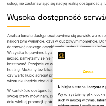
usługi, nie zastanawiając się nad jej realną dostępnością
Wysoka dostępność serwi
Analiza tematu dostępności powinna się prawidłowo rozpoc
najgorszym wariancie, czyli w kluczowym momencie. Do
dochować naszego oczekiwania, wybrać dostawcę infrastruk
Wszystko to powinno być poparte umową SLA z odpowiedn
jakość, pamiętajmy że nie ma nic za darmo – nikt wysokie
kosztować. Przejście ze współdzielonego hostingu na SLA
hosting. Możemy też kilkadziesiąt razy zmniejszyć potenc
Zgoda
czy warto kupić agregat prądotwórczy za 2 mln złotych, b
wizerunku będzie zbyt duży?
Niniejsza strona korzysta z
W kontekście dostępności często pojawia się stwierdzen
Wykorzystujemy pliki cookie 
swojej oferty mówi nam, że SLA np. jego dzierżawionego
ruch w naszej witrynie. Inf
dniu wielkiej promocji i potrwać do 15.00. Niezwykle wa
reklamowym i analitycznym. 