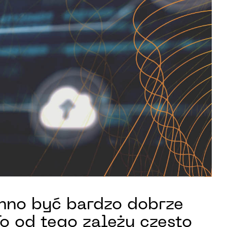
inno być bardzo dobrze
 od tego zależy często