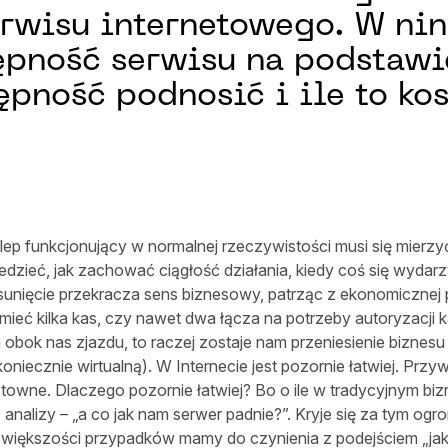
erwisu internetowego. W ni
ępność serwisu na podstawi
stępność podnosić i ile to k
 Sklep funkcjonujący w normalnej rzeczywistości musi się mier
iedzieć, jak zachować ciągłość działania, kiedy coś się wyda
sunięcie przekracza sens biznesowy, patrząc z ekonomicznej 
ć kilka kas, czy nawet dwa łącza na potrzeby autoryzacji kar
a obok nas zjazdu, to raczej zostaje nam przeniesienie biznesu
ekoniecznie wirtualną). W Internecie jest pozornie łatwiej. Przyw
ztowne. Dlaczego pozornie łatwiej? Bo o ile w tradycyjnym bi
analizy – „a co jak nam serwer padnie?”. Kryje się za tym ogr
ększości przypadków mamy do czynienia z podejściem „jakoś 