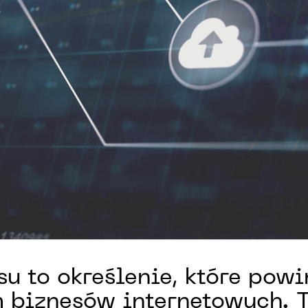
u to określenie, które pow
biznesów internetowych. To