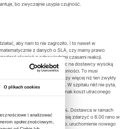
rantuje, bo zwyczajnie usypia czujność.
iałać, aby nam to nie zagroziło. I to nawet w
c matematycznie z danych o SLA, czy mamy prawo
zarządzać również z odpowiednimi czasami reakcji.
mi usunięcia usterki. Wymuszając na dostawcy wysoką
ludzi, dyżurów, szkoleń i świadomości. To musi
oże kosztować kilkadziesiąt razy więcej niż ten zwykły
zeprowadzić już samodzielnie. W szpitalu nikt nie pyta,
O plikach cookies
 niedziałanie przez 6h? Może jednak koszt utraconego
ści usługi – zwykle podawana w %. Dostawca w ramach
ołecznościowe i analizować
ępności usługi. I to 7h może się zdarzyć o 8.00 rano w
artnerom społecznościowym,
ie to przywrócenie serwera lub np. uruchomienie nowego
anymi od Ciebie lub