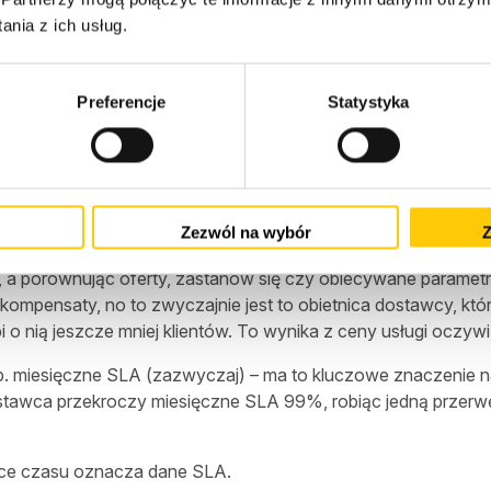
orzenie z backupu. W skrajnym przypadku mogą to być dni, ale 
nia z ich usług.
uktur w wielu lokalizacjach mamy do czynienia z takimi sytuac
ilka godzin, ale… no właśnie, jako że z braku zasilania nastąpił
Preferencje
Statystyka
za usługę o określonych parametrach za określoną cenę. Aby 
ale żeby parametru dotrzymać zawsze i w każdych warunkac
trów niż obiecane. Albo jest to kosztowne. Przyjmując dzier
waryjne, z wykrywaniem awarii, z podmianą podzespołów w czasie
Zezwól na wybór
Z
k, to ze świadomością za co.
 a porównując oferty, zastanów się czy obiecywane parametry są
pensaty, no to zwyczajnie jest to obietnica dostawcy, który
 o nią jeszcze mniej klientów. To wynika z ceny usługi oczywiś
p. miesięczne SLA (zazwyczaj) – ma to kluczowe znaczenie na
stawca przekroczy miesięczne SLA 99%, robiąc jedną przerwę 1
ostce czasu oznacza dane SLA.