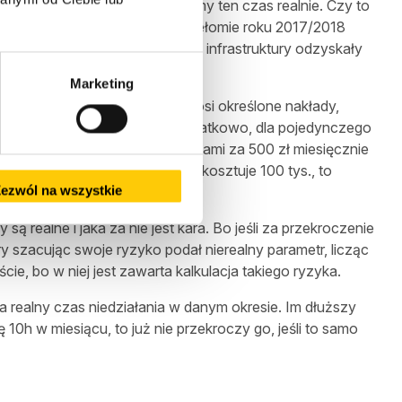
przyjmijmy, że „tylko” podwoimy ten czas realnie. Czy to
jami często. Awaria w OVH na przełomie roku 2017/2018
 restart części serwerów, to dwie infrastruktury odzyskały
Marketing
zagwarantować ten poziom ponosi określone nakłady,
h to już wymaga nakładów. Dodatkowo, dla pojedynczego
żawę serwera z kolokacją, łączami za 500 zł miesięcznie
 pracy – ale jeśli taki serwer kosztuje 100 tys., to
ezwól na wszystkie
 realne i jaka za nie jest kara. Bo jeśli za przekroczenie
 szacując swoje ryzyko podał nierealny parametr, licząc
cie, bo w niej jest zawarta kalkulacja takiego ryzyka.
 realny czas niedziałania w danym okresie. Im dłuższy
0h w miesiącu, to już nie przekroczy go, jeśli to samo