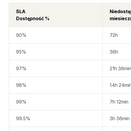
SLA
Niedost
Dostępność %
miesiecz
90%
72h
95%
36h
97%
21h 36mi
98%
14h 24mi
99%
7h 12min
99.5%
3h 36min