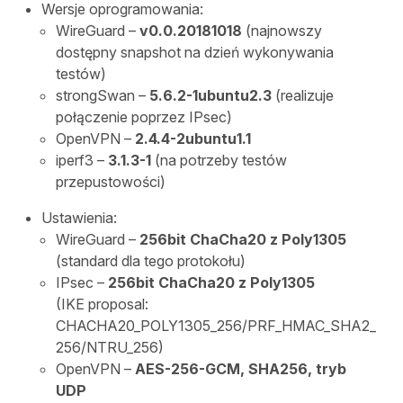
Wersje oprogramowania:
WireGuard –
v0.0.20181018
(najnowszy
dostępny snapshot na dzień wykonywania
testów)
strongSwan –
5.6.2-1ubuntu2.3
(realizuje
połączenie poprzez IPsec)
OpenVPN –
2.4.4-2ubuntu1.1
iperf3 –
3.1.3-1
(na potrzeby testów
przepustowości)
Ustawienia:
WireGuard –
256bit ChaCha20 z Poly1305
(standard dla tego protokołu)
IPsec –
256bit ChaCha20 z Poly1305
(IKE proposal:
CHACHA20_POLY1305_256/PRF_HMAC_SHA2_
256/NTRU_256)
OpenVPN –
AES-256-GCM, SHA256, tryb
UDP