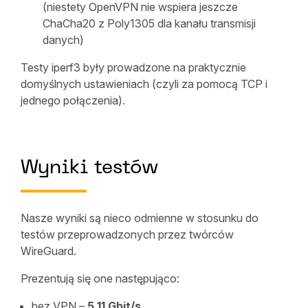
(niestety OpenVPN nie wspiera jeszcze
ChaCha20 z Poly1305 dla kanału transmisji
danych)
Testy iperf3 były prowadzone na praktycznie
domyślnych ustawieniach (czyli za pomocą TCP i
jednego połączenia).
Wyniki testów
Nasze wyniki są nieco odmienne w stosunku do
testów przeprowadzonych przez twórców
WireGuard.
Prezentują się one następująco:
bez VPN –
5,11 Gbit/s