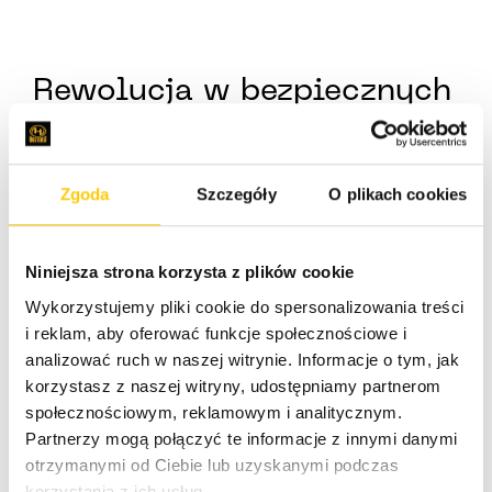
Rewolucja w bezpiecznych
połączeniach VPN z
WireGuard. Podsumowanie
Zgoda
Szczegóły
O plikach cookies
Twórcy WireGuard sami przyznają, iż jest on na ten
moment kompletnie niezoptymalizowany i ma jeszcze
Niniejsza strona korzysta z plików cookie
daleką drogę przed sobą pod względem wydajności.
Wykorzystujemy pliki cookie do spersonalizowania treści
Póki co, w realnym teście przegrywa z IPsec,
i reklam, aby oferować funkcje społecznościowe i
jednakże będziemy bacznie przyglądać się rozwojowi
analizować ruch w naszej witrynie. Informacje o tym, jak
tego projektu i zmianach w jego działaniu.
korzystasz z naszej witryny, udostępniamy partnerom
Szczególnie, że wyniki testu nie różnią się aż tak
społecznościowym, reklamowym i analitycznym.
bardzo. W takim momencie o wyborze zdecyduje
Partnerzy mogą połączyć te informacje z innymi danymi
dużo łatwiejsza i zdecydowanie uproszczona
otrzymanymi od Ciebie lub uzyskanymi podczas
konfiguracja WireGuarda w stosunku do często
korzystania z ich usług.