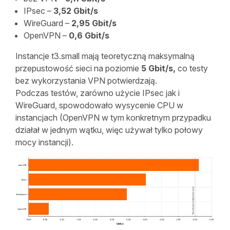
IPsec –
3,52 Gbit/s
WireGuard –
2,95 Gbit/s
OpenVPN –
0,
6 Gbit/s
Instancje t3.small mają teoretyczną maksymalną
przepustowość sieci na poziomie
5 Gbit/s,
co testy
bez wykorzystania VPN potwierdzają.
Podczas testów, zarówno użycie IPsec jak i
WireGuard, spowodowało wysycenie CPU w
instancjach (OpenVPN w tym konkretnym przypadku
działał w jednym wątku, więc używał tylko połowy
mocy instancji).