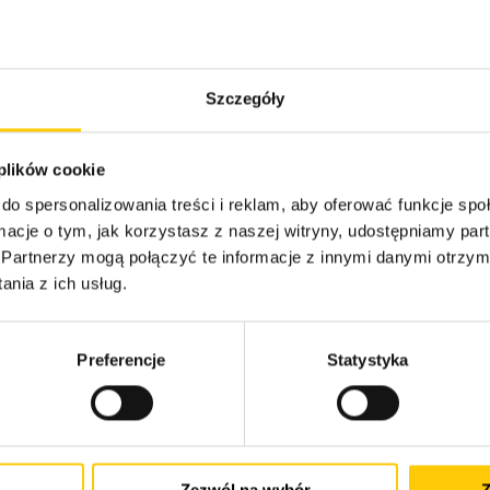
xperts
Szczegóły
 plików cookie
do spersonalizowania treści i reklam, aby oferować funkcje sp
Branże
ormacje o tym, jak korzystasz z naszej witryny, udostępniamy p
Partnerzy mogą połączyć te informacje z innymi danymi otrzym
anie Infrastrukturą IT i
Technologie Informatyczn
 Administracyjna 24/7
nia z ich usług.
Ecommerce (Retail)
owanie Infrastruktury IT
Produkcja
ja do chmury
Usługi Finansowe
Preferencje
Statystyka
ineering
Media i Rozrywka
zanie chmurą
Sektor Publiczny
eniową
Opieka Zdrowotna (Healt
ruktura pod AI i MLOps
zesne środowiska
s Intelligence
Zezwól na wybór
Z