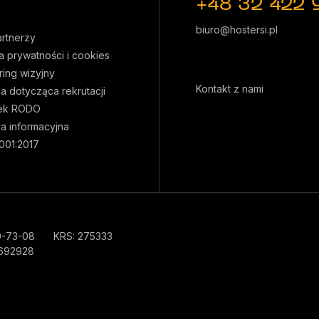
+48 32 422 
a
biuro@hostersi.pl
artnerzy
ka prywatności i cookies
ring wizyjny
Kontakt z nami
la dotycząca rekrutacji
ek RODO
la informacyjna
001:2017
0-73-08
KRS: 275333
692928