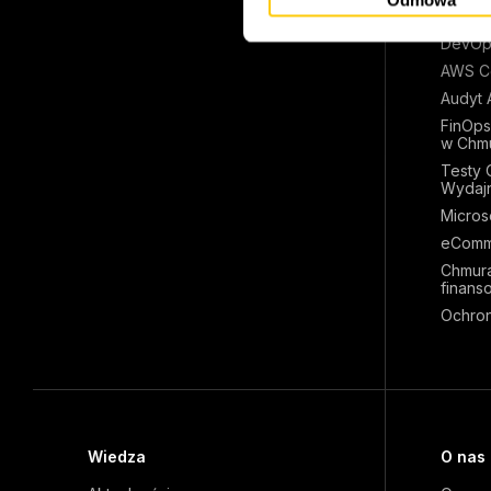
g
Konten
o
DevOp
d
AWS Co
y
Audyt 
FinOps
w Chm
Testy 
Wydaj
Micros
eComm
Chmura
finans
Ochron
Wiedza
O nas