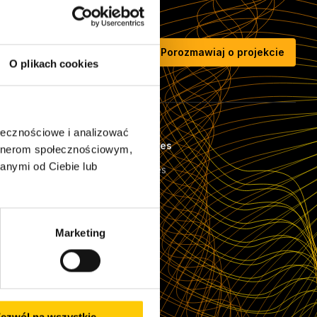
Porozmawiaj o projekcie
O plikach cookies
ołecznościowe i analizować
Case Studies
artnerom społecznościowym,
anymi od Ciebie lub
e (IT)
Case Studies
Referencje
Nasi klienci
Marketing
hcare)
ezwól na wszystkie