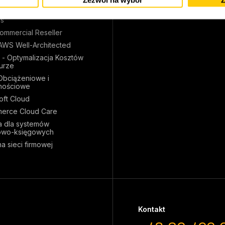
eryzacja (Kubernetes)
s
mmercial Reseller
AWS Well-Architected
 - Optymalizacja Kosztów
urze
Obciążeniowe i
nościowe
oft Cloud
erce Cloud Care
 dla systemów
owo-księgowych
a sieci firmowej
Kontakt