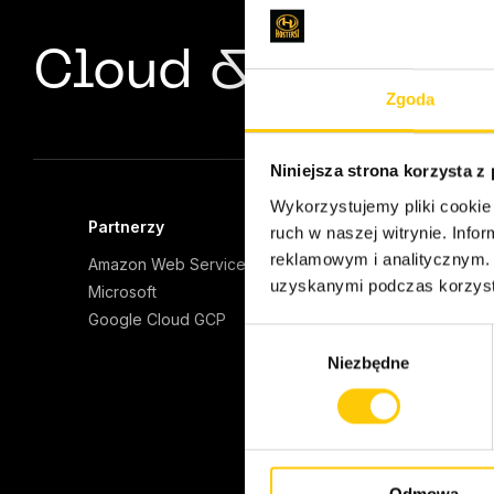
Cloud & Server E
Zgoda
Niniejsza strona korzysta z
Wykorzystujemy pliki cookie 
Partnerzy
Oferta
ruch w naszej witrynie. Inf
reklamowym i analitycznym. 
Amazon Web Services
Zarządz
Opieka
uzyskanymi podczas korzysta
Microsoft
Projekt
Google Cloud GCP
W
Migrac
Niezbędne
y
AI Eng
b
Zarząd
oblicz
ó
Infrast
r
Nowoc
z
Busines
Odmowa