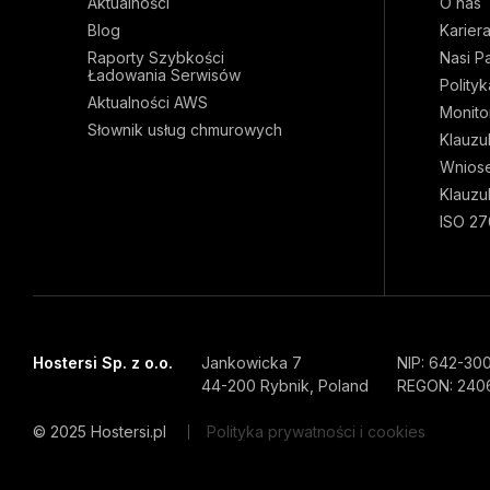
Aktualności
O nas
Blog
Karier
Raporty Szybkości
Nasi P
Ładowania Serwisów
Polity
Aktualności AWS
Monito
Słownik usług chmurowych
Klauzu
Wnios
Klauzu
ISO 27
Hostersi Sp. z o.o.
Jankowicka 7
NIP: 642-30
44-200 Rybnik, Poland
REGON: 240
© 2025 Hostersi.pl
Polityka prywatności i cookies