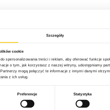
Szczegóły
xperts
 plików cookie
do spersonalizowania treści i reklam, aby oferować funkcje sp
ormacje o tym, jak korzystasz z naszej witryny, udostępniamy p
Partnerzy mogą połączyć te informacje z innymi danymi otrzym
nia z ich usług.
Branże
anie Infrastrukturą IT i
Technologie Informatyczn
 Administracyjna 24/7
Ecommerce (Retail)
Preferencje
Statystyka
owanie Infrastruktury IT
Produkcja
ja do chmury
Usługi Finansowe
ineering
Media i Rozrywka