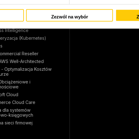
zanie chmurą
Sektor Publiczny
eniową
Opieka Zdrowotna (Healt
Zezwól na wybór
Z
ruktura pod AI i MLOps
zesne środowiska
s Intelligence
eryzacja (Kubernetes)
s
mmercial Reseller
AWS Well-Architected
 - Optymalizacja Kosztów
urze
Obciążeniowe i
nościowe
oft Cloud
erce Cloud Care
 dla systemów
owo-księgowych
a sieci firmowej