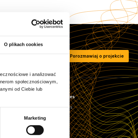
O plikach cookies
Porozmawiaj o projekcie
ołecznościowe i analizować
artnerom społecznościowym,
anymi od Ciebie lub
Case Studies
e (IT)
Case Studies
Referencje
Marketing
Nasi klienci