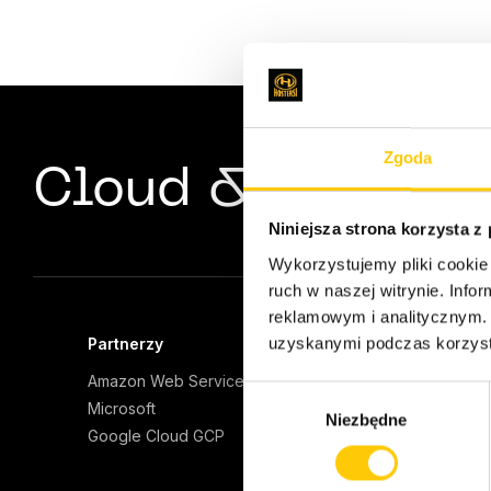
Zgoda
Cloud & Server E
Niniejsza strona korzysta z
Wykorzystujemy pliki cookie 
ruch w naszej witrynie. Inf
reklamowym i analitycznym. 
uzyskanymi podczas korzysta
Partnerzy
Oferta
Amazon Web Services
Zarządz
W
Opieka
Microsoft
Niezbędne
y
Projekt
Google Cloud GCP
b
Migrac
ó
AI Eng