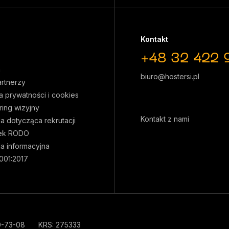
Kontakt
+48 32 422 
a
biuro@hostersi.pl
artnerzy
ka prywatności i cookies
ring wizyjny
Kontakt z nami
la dotycząca rekrutacji
ek RODO
la informacyjna
001:2017
0-73-08
KRS: 275333