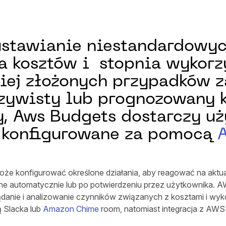
ustawianie niestandardowy
a kosztów i stopnia wykor
ziej złożonych przypadków 
ywisty lub prognozowany k
y, Aws Budgets dostarczy u
 konfigurowane za pomocą
że konfigurować określone działania, aby reagować na aktu
 automatycznie lub po potwierdzeniu przez użytkownika. AW
glądanie i analizowanie czynników związanych z kosztami i wy
 Slacka lub
Amazon Chime
room, natomiast integracja z AWS