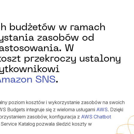
ch budżetów w ramach
zystania zasobów od
zastosowania. W
oszt przekroczy ustalony
żytkownikowi
Amazon SNS
.
alny poziom kosztów i wykorzystanie zasobów na swoich
S Budgets integruje się z wieloma usługami
AWS
. Dzięki
korzystaniem zasobów, konfiguracja z
AWS Chatbot
 Service Katalog pozwala śledzić koszty w