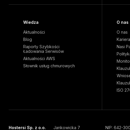
Wiedza
O nas
Aktualności
O nas
Blog
Karier
Raporty Szybkości
Nasi P
Ładowania Serwisów
Polity
Aktualności AWS
Monito
Słownik usług chmurowych
Klauzu
Wnios
Klauzu
ISO 27
Hostersi Sp. z o.o.
Jankowicka 7
NIP: 642-30