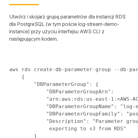
Utwórz i skojarz grupę parametrów dla instancji RDS
dla PostgreSQL (w tym poście log-stream-demo-
instance) przy użyciu interfejsu AWS CLI z
następującym kodem.
aws rds create-db-parameter-group --db-pa
{
"DBParameterGroup"
:
{
"DBParameterGroupArn"
:
"arn:aws:rds:us-east-1:<AWS-A
"DBParameterGroupName"
:
"log-
"DBParameterGroupFamily"
:
"po
"Description"
:
"Parameter grou
             exporting to s3 from RDS"
}