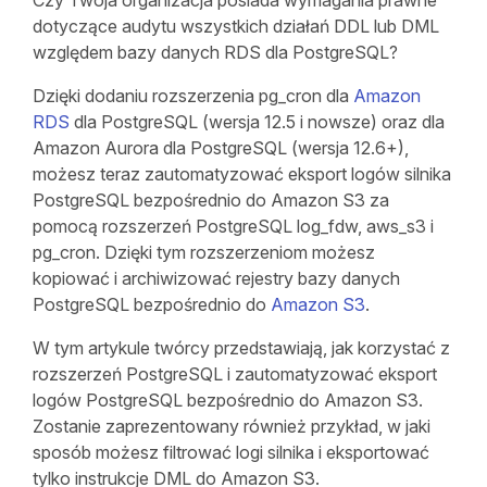
Czy Twoja organizacja posiada wymagania prawne
dotyczące audytu wszystkich działań DDL lub DML
względem bazy danych RDS dla PostgreSQL?
Dzięki dodaniu rozszerzenia pg_cron dla
Amazon
RDS
dla PostgreSQL (wersja 12.5 i nowsze) oraz dla
Amazon Aurora dla PostgreSQL (wersja 12.6+),
możesz teraz zautomatyzować eksport logów silnika
PostgreSQL bezpośrednio do Amazon S3 za
pomocą rozszerzeń PostgreSQL log_fdw, aws_s3 i
pg_cron. Dzięki tym rozszerzeniom możesz
kopiować i archiwizować rejestry bazy danych
PostgreSQL bezpośrednio do
Amazon S3
.
W tym artykule twórcy przedstawiają, jak korzystać z
rozszerzeń PostgreSQL i zautomatyzować eksport
logów PostgreSQL bezpośrednio do Amazon S3.
Zostanie zaprezentowany również przykład, w jaki
sposób możesz filtrować logi silnika i eksportować
tylko instrukcje DML do Amazon S3.