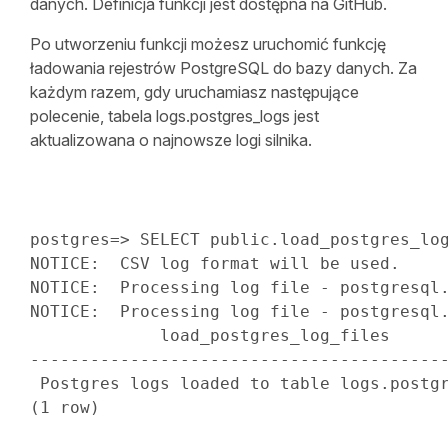
danych. Definicja funkcji jest dostępna na GitHub.
Po utworzeniu funkcji możesz uruchomić funkcję
ładowania rejestrów PostgreSQL do bazy danych. Za
każdym razem, gdy uruchamiasz następujące
polecenie, tabela logs.postgres_logs jest
aktualizowana o najnowsze logi silnika.
postgres
=
>
SELECT
public
.
load_postgres_lo
NOTICE:  CSV log format will be used
.
NOTICE:  Processing log 
file
-
 postgresql
NOTICE:  Processing log 
file
-
 postgresql
-----------------------------------------
 Postgres logs loaded 
to
table
 logs
.
(
1
row
)