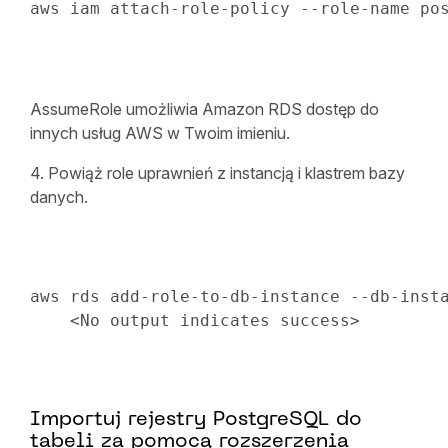
aws iam attach-role-policy --role-name po
AssumeRole umożliwia Amazon RDS dostęp do
innych usług AWS w Twoim imieniu.
4. Powiąż role uprawnień z instancją i klastrem bazy
danych.
aws rds add-role-to-db-instance --db-insta
<
No output indicates success
>
Importuj rejestry PostgreSQL do
tabeli za pomocą rozszerzenia