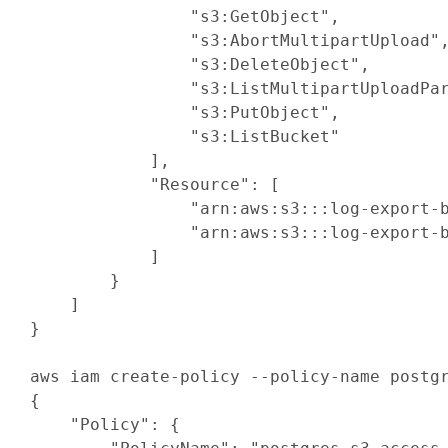
"s3:GetObject"
,

"s3:AbortMultipartUpload"
,
"s3:DeleteObject"
,

"s3:ListMultipartUploadPa
"s3:PutObject"
,

"s3:ListBucket"
]
,

"Resource"
:
[
"arn:aws:s3:::log-export-
"arn:aws:s3:::log-export-
]
}
]
}
aws iam create-policy --policy-name postg
{
"Policy"
:
{