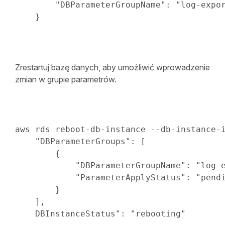
"DBParameterGroupName"
:
"log-expo
}
Zrestartuj bazę danych, aby umożliwić wprowadzenie
zmian w grupie parametrów.
aws rds reboot-db-instance --db-instance-i
"DBParameterGroups"
:
[
{
"DBParameterGroupName"
:
"log-
"ParameterApplyStatus"
:
"pend
}
]
,

    DBInstanceStatus
": "
rebooting"