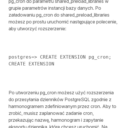
pg_cron do parametru shared_preload_libraries w
grupie parametrów instancji bazy danych. Po
załadowaniu pg_cron do shared_preload_libraries
możesz po prostu uruchomić następujące polecenie,
aby utworzyć rozszerzenie:
postgres
=
>
CREATE
 EXTENSION pg_cron
;
CREATE
 EXTENSION
Po utworzeniu pg_cron możesz użyć rozszerzenia
do przesyłania dzienników PostgreSQL zgodnie z
harmonogramem zdefiniowanym przez cron. Aby to
zrobić, musisz zaplanować zadanie cron,
przekazując nazwę, harmonogram i zapytanie
eksportu dziennika, które chcesz uruchomić. Na