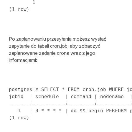
1
(
1
row
)
Po zaplanowaniu przesyłania możesz wysłać
zapytanie do tabeli cron.job, aby zobaczyć
zaplanowane zadanie crona wraz z jego
informacjami:
postgres
=
# SELECT * FROM cron.job WHERE j
jobid  
|
 schedule  
|
 command 
|
 nodename  
-------+-----------+---------+-----------
1
|
0
*
*
*
*
|
do
 $$ 
begin
 PERFORM 
(
1
row
)