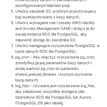
skonfigurowanym klientem psql.
Utwórz zasobnik S3, w którym przechowujesz
logi wyeksportowane z bazy danych.
Utwórz wymagane role i zasady AWS Identity
and Access Management (IAM) i dołącz je do
swojej instancji RDS dla PostgreSQL, aby
zapewnić dostęp do zasobnika S3.
Utwórz następujące rozszerzenia PostgreSQL w
bazie danych RDS dla PostgreSQL:
pg_cron – Aby włączyć rozszerzenie pg_cron,
zmodyfikuj grupę parametrów bazy danych i
dodaj wartość pg_cron do parametru
shared_preload_libraries. Uruchom ponownie
bazę danych;
log_fdw – Używane jest rozszerzenie log_fdw,
aby załadować wszystkie dostępne pliki
dzienników RDS dla PostgreSQL lub Aurora
PostgreSQL DB jako tabelę;