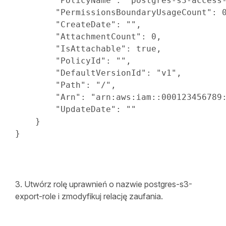
"PolicyName"
:
"postgres-s3-access
"PermissionsBoundaryUsageCount"
:
"CreateDate"
:
""
,

"AttachmentCount"
:
0
,

"IsAttachable"
:
 true,

"PolicyId"
:
""
,

"DefaultVersionId"
:
"v1"
,

"Path"
:
"/"
,

"Arn"
:
"arn:aws:iam::000123456789
"UpdateDate"
:
""
}
}
3. Utwórz rolę uprawnień o nazwie postgres-s3-
export-role i zmodyfikuj relację zaufania.