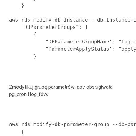
}
aws rds modify-db-instance --db-instance-i
"DBParameterGroups"
:
[
{
"DBParameterGroupName"
:
"log-
"ParameterApplyStatus"
:
"appl
}
Zmodyfikuj grupę parametrów, aby obsługiwała
pg_cron i log_fdw.
aws rds modify-db-parameter-group --db-pa
{