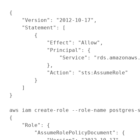
{
"Version"
:
"2012-10-17"
,

"Statement"
:
[
{
"Effect"
:
"Allow"
,

"Principal"
:
{
"Service"
:
"rds.amazonaws
}
,

"Action"
:
"sts:AssumeRole"
}
]
}
aws iam create-role --role-name postgres-
{
"Role"
:
{
"AssumeRolePolicyDocument"
:
{