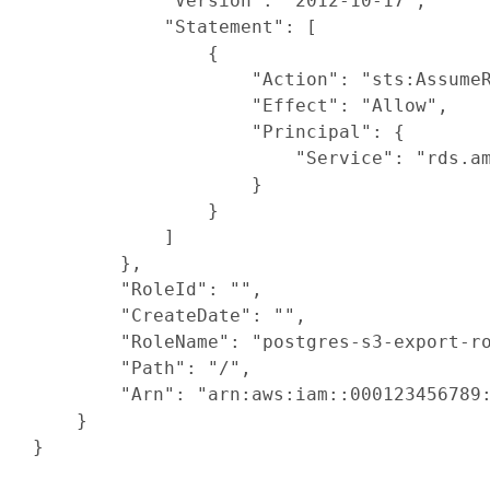
"Version"
:
"2012-10-17"
,

"Statement"
:
[
{
"Action"
:
"sts:Assume
"Effect"
:
"Allow"
,

"Principal"
:
{
"Service"
:
"rds.a
}
}
]
}
,

"RoleId"
:
""
,

"CreateDate"
:
""
,

"RoleName"
:
"postgres-s3-export-r
"Path"
:
"/"
,

"Arn"
:
"arn:aws:iam::000123456789
}
}