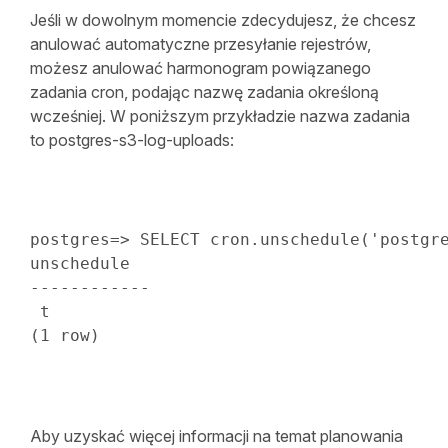
Jeśli w dowolnym momencie zdecydujesz, że chcesz
anulować automatyczne przesyłanie rejestrów,
możesz anulować harmonogram powiązanego
zadania cron, podając nazwę zadania określoną
wcześniej. W poniższym przykładzie nazwa zadania
to postgres-s3-log-uploads:
postgres
=
>
SELECT
 cron
.
unschedule
(
'postgr
------------
(
1
row
)
Aby uzyskać więcej informacji na temat planowania