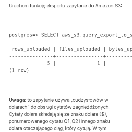
Uruchom funkcję eksportu zapytania do Amazon S3:
postgres
=
>
SELECT
 aws_s3
.
query_export_to_
 rows_uploaded 
|
 files_uploaded 
|
---------------+----------------+--------
5
|
1
|
(
1
row
)
Uwaga
: to zapytanie używa „cudzysłowów w
dolarach” do obsługi cytatów zagnieżdżonych.
Cytaty dolara składają się ze znaku dolara ($),
ponumerowanego cytatu Q1, Q2 i innego znaku
dolara otaczającego ciąg, który cytują. W tym