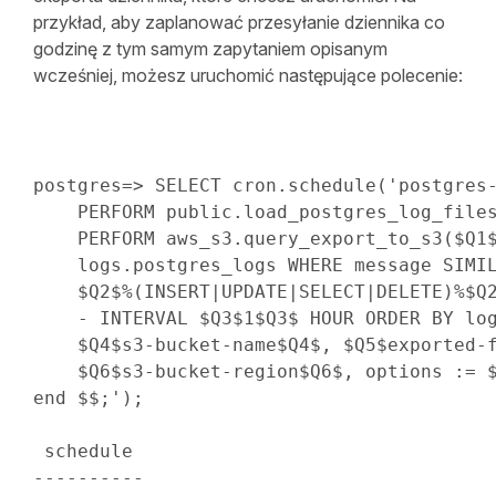
przykład, aby zaplanować przesyłanie dziennika co
godzinę z tym samym zapytaniem opisanym
wcześniej, możesz uruchomić następujące polecenie:
postgres
=
>
SELECT
 cron
.
schedule
(
'postgres
    PERFORM public.load_postgres_log_files
    PERFORM aws_s3.query_export_to_s3($Q1$
    logs.postgres_logs WHERE message SIMIL
    $Q2$%(INSERT|UPDATE|SELECT|DELETE)%$Q2
    - INTERVAL $Q3$1$Q3$ HOUR ORDER BY log
    $Q4$s3-bucket-name$Q4$, $Q5$exported-f
    $Q6$s3-bucket-region$Q6$, options := $
end $$;'
)
;
----------