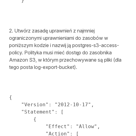
}
2. Utwórz zasadę uprawnień z najmniej
ograniczonymi uprawnieniami do zasobów w
poniższym kodzie i nazwij ją postgres-s3-access-
policy. Polityka musi mieć dostęp do zasobnika
Amazon S3, w którym przechowywane są pliki (dla
tego posta log-export-bucket).
{
"Version"
:
"2012-10-17"
,

"Statement"
:
[
{
"Effect"
:
"Allow"
,

"Action"
:
[