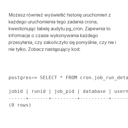
Możesz również wyświetlić historię uruchomień z
każdego uruchomienia tego zadania crona,
kwestionując tabelę audytu pg_cron. Zapewnia to
informacje o czasie wykonywania każdego
przesyłania, czy zakończyło się pomyślnie, czy nie i
nie tylko. Zobacz następujący kod:
postgres
=
>
SELECT
*
FROM
 cron
.
job_run_det
jobid 
|
 runid 
|
 job_pid 
|
database
|
 user
------+-------+---------+----------+-----
(
0
rows
)