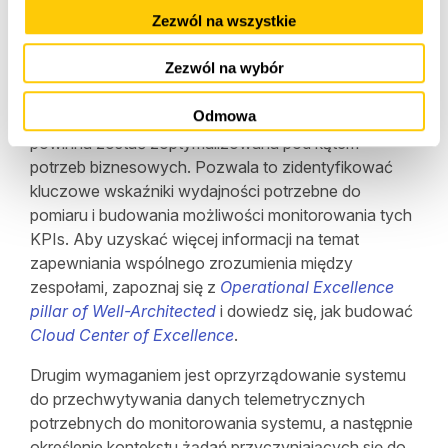
Zezwól na wszystkie
Obserwowalność wymaga dwóch podstawowych
zdolności. Pierwszym z nich jest wyraźne
Zezwól na wybór
dopasowanie zespołów biznesowych i
technologicznych w celu zrozumienia kluczowych
Odmowa
potrzeb i celów biznesowych. Architektura aplikacji
powinna zostać zoptymalizowana pod kątem
potrzeb biznesowych. Pozwala to zidentyfikować
kluczowe wskaźniki wydajności potrzebne do
pomiaru i budowania możliwości monitorowania tych
KPIs. Aby uzyskać więcej informacji na temat
zapewniania wspólnego zrozumienia między
zespołami, zapoznaj się z
Operational Excellence
pillar of Well-Architected
i dowiedz się, jak budować
Cloud Center of Excellence
.
Drugim wymaganiem jest oprzyrządowanie systemu
do przechwytywania danych telemetrycznych
potrzebnych do monitorowania systemu, a następnie
określenie kontekstu żądań przyczyniających się do