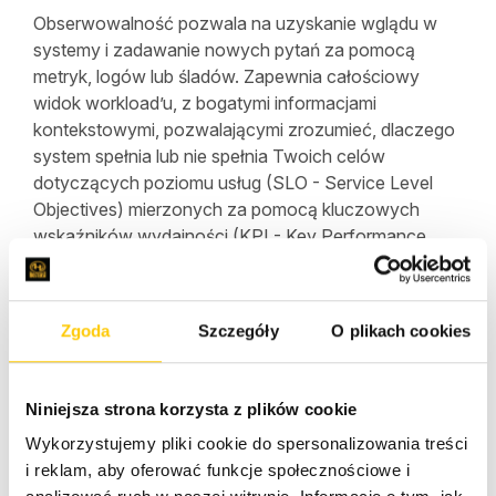
Obserwowalność pozwala na uzyskanie wglądu w
systemy i zadawanie nowych pytań za pomocą
metryk, logów lub śladów. Zapewnia całościowy
widok workload’u, z bogatymi informacjami
kontekstowymi, pozwalającymi zrozumieć, dlaczego
system spełnia lub nie spełnia Twoich celów
dotyczących poziomu usług (SLO - Service Level
Objectives) mierzonych za pomocą kluczowych
wskaźników wydajności (KPI - Key Performance
Indicators). Obserwowalność jest określana przez
kluczowe czynniki biznesowe, a nie skupianie się
tylko na wglądach na poziomie komponentów
Zgoda
Szczegóły
O plikach cookies
związanych z błędami, konfiguracją, rozliczaniem,
wydajnością i bezpieczeństwem.
Niniejsza strona korzysta z plików cookie
Monitorowanie i
Wykorzystujemy pliki cookie do spersonalizowania treści
obserwowalność
i reklam, aby oferować funkcje społecznościowe i