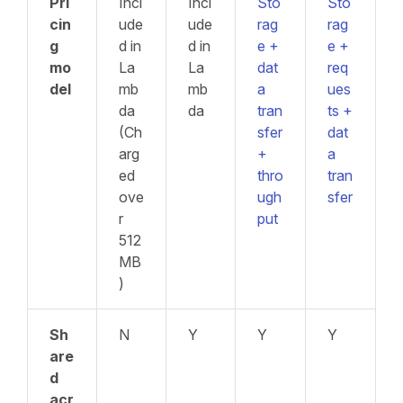
Pri
Incl
Incl
Sto
Sto
cin
ude
ude
rag
rag
g
d in
d in
e +
e +
mo
La
La
dat
req
del
mb
mb
a
ues
da
da
tran
ts +
(Ch
sfer
dat
arg
+
a
ed
thro
tran
ove
ugh
sfer
r
put
512
MB
)
Sh
N
Y
Y
Y
are
d
acr