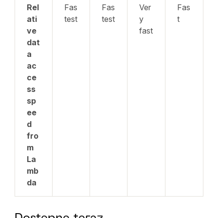
Rel
Fas
Fas
Ver
Fas
ati
test
test
y
t
ve
fast
dat
a
ac
ce
ss
sp
ee
d
fro
m
La
mb
da