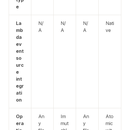
e
La
N/
N/
N/
Nati
mb
A
A
A
ve
da
ev
ent
so
urc
e
int
egr
ati
on
Op
An
Im
An
Ato
era
y
mut
y
mic