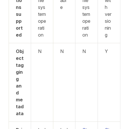
tio
file
abl
file
wit
ns
sys
e
sys
h
su
tem
tem
ver
pp
ope
ope
sio
ort
rati
rati
nin
ed
on
on
g
Obj
N
N
N
Y
ect
tag
gin
g
an
d
me
tad
ata