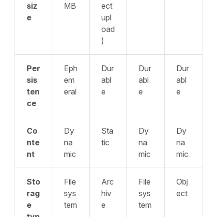
siz
MB
ect
e
upl
oad
)
Per
Eph
Dur
Dur
Dur
sis
em
abl
abl
abl
ten
eral
e
e
e
ce
Co
Dy
Sta
Dy
Dy
nte
na
tic
na
na
nt
mic
mic
mic
Sto
File
Arc
File
Obj
rag
sys
hiv
sys
ect
e
tem
e
tem
typ