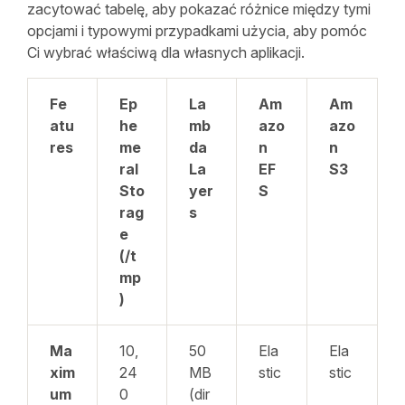
zacytować tabelę, aby pokazać różnice między tymi
opcjami i typowymi przypadkami użycia, aby pomóc
Ci wybrać właściwą dla własnych aplikacji.
Fe
Ep
La
Am
Am
atu
he
mb
azo
azo
res
me
da
n
n
ral
La
EF
S3
Sto
yer
S
rag
s
e
(/t
mp
)
Ma
10,
50
Ela
Ela
xim
24
MB
stic
stic
um
0
(dir