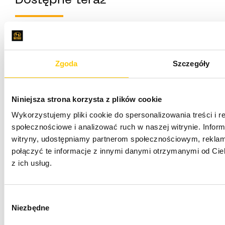
Dostępne teraz
Możesz teraz skonfigurować do 10 GB pamięci
efemerycznej na instancję funkcji Lambda we
wszystkich regionach, w których dostępna jest
Zgoda
Szczegóły
usługa AWS Lambda. Dzięki obsłudze obrazów
kontenerów 10 GB, 10 GB pamięci funkcji, a teraz 10
GB pamięci funkcji efemerycznych, możesz
Niniejsza strona korzysta z plików cookie
obsługiwać obciążenia, takie jak używanie dużych
Wykorzystujemy pliki cookie do spersonalizowania treści i r
plików tymczasowych, przetwarzanie danych i
społecznościowe i analizować ruch w naszej witrynie. Inform
multimediów, wnioskowanie uczenia maszynowego i
witryny, udostępniamy partnerom społecznościowym, rekla
analiza finansowa.
połączyć te informacje z innymi danymi otrzymanymi od Cie
z ich usług.
Wsparcie jest również dostępne za pośrednictwem
wielu partnerów AWS Lambda, takich jak Datadog,
HashiCorp (Terraform), Lumigo, Thundra, Slalom i
W
Contino.
Niezbędne
y
W przypadku tej funkcji opłata za miejsce, które
b