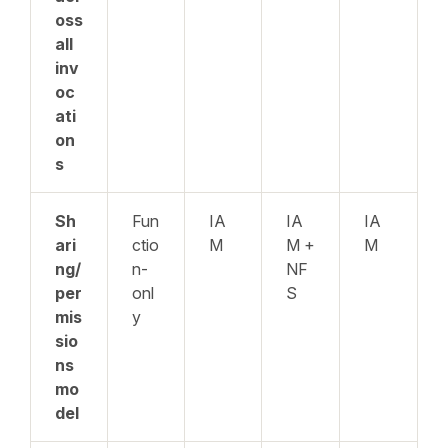
oss
all
inv
oc
ati
on
s
Sh
Fun
IA
IA
IA
ari
ctio
M
M +
M
ng/
n-
NF
per
onl
S
mis
y
sio
ns
mo
del