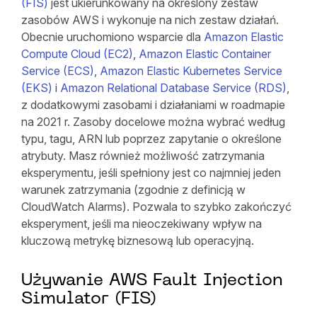
(FIS)
jest ukierunkowany na określony zestaw
zasobów AWS i wykonuje na nich zestaw działań.
Obecnie uruchomiono wsparcie dla
Amazon Elastic
Compute Cloud (EC2)
,
Amazon Elastic Container
Service (ECS)
,
Amazon Elastic Kubernetes Service
(EKS)
i
Amazon Relational Database Service (RDS)
,
z dodatkowymi zasobami i działaniami w roadmapie
na 2021 r. Zasoby docelowe można wybrać według
typu, tagu, ARN lub poprzez zapytanie o określone
atrybuty. Masz również możliwość zatrzymania
eksperymentu, jeśli spełniony jest co najmniej jeden
warunek zatrzymania (zgodnie z definicją w
CloudWatch Alarms). Pozwala to szybko zakończyć
eksperyment, jeśli ma nieoczekiwany wpływ na
kluczową metrykę biznesową lub operacyjną.
Używanie AWS Fault Injection
Simulator (FIS)