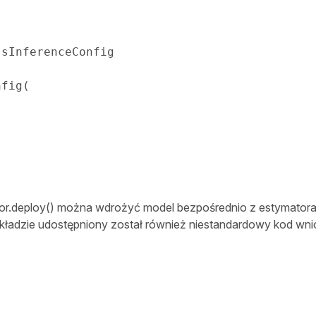
sInferenceConfig

nfig
(
r.deploy() można wdrożyć model bezpośrednio z estymatora 
adzie udostępniony został również niestandardowy kod wni