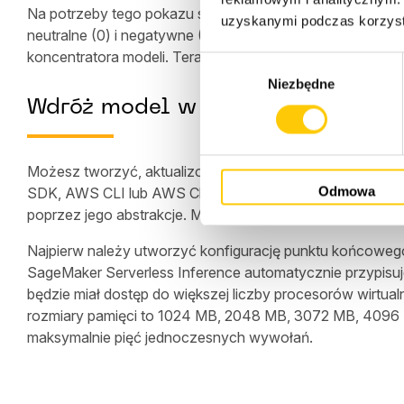
Na potrzeby tego pokazu stworzono klasyfikator tekstu, k
uzyskanymi podczas korzysta
neutralne (0) i negatywne (-1). Użyto zestawu danych W
koncentratora modeli. Teraz zobaczysz, jak wdrożyć 
W
Niezbędne
y
Wdróż model w punkcie końcowy
b
ó
r
Możesz tworzyć, aktualizować, opisywać i usuwać pu
z
Odmowa
SDK, AWS CLI lub AWS CloudFormation. W pierwszym prz
g
poprzez jego abstrakcje. Możesz również użyć zestawu
o
d
Najpierw należy utworzyć konfigurację punktu końcoweg
y
SageMaker Serverless Inference automatycznie przypisuje
będzie miał dostęp do większej liczby procesorów wirtual
rozmiary pamięci to 1024 MB, 2048 MB, 3072 MB, 4096 
maksymalnie pięć jednoczesnych wywołań.