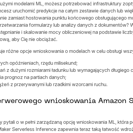
z dużymi modelami ML, możesz potrzebować infrastruktury zo
i chcesz uruchomić predykcje na całym zestawie danych lub w
 zamiast hostowania punktu końcowego obsługującego model.
do przetwarzania formularzy lub analizy danych z dokumentów
tępnianie i skalowanie mocy obliczeniowej na podstawie lic
ową, aby Cię nie obciążać.
je różne opcje wnioskowania o modelach w celu obsługi wszy
ych opóźnieniach, rzędu milisekund;
ń z dużymi rozmiarami ładunku lub wymagających długiego c
a prognoz na partiach danych;
żeń z przerywanymi lub rzadkimi wzorcami ruchu.
serwerowego wnioskowania Amazon 
pytali o w pełni zarządzaną opcję wnioskowania ML, która p
eMaker Serverless Inference zapewnia teraz taką łatwość wdro