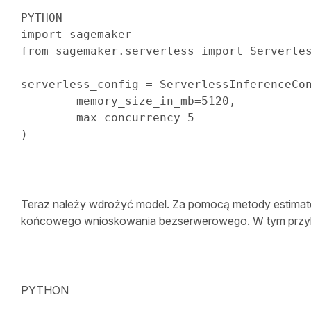
PYTHON
import
from
 sagemaker
.
serverless 
import
 Serverles
serverless_config 
=
 ServerlessInferenceCo
	memory_size_in_mb
=
5120
,
	max_concurrency
=
5
)
Teraz należy wdrożyć model. Za pomocą metody estimato
końcowego wnioskowania bezserwerowego. W tym przykł
PYTHON