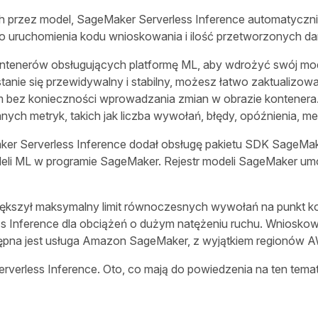
przez model, SageMaker Serverless Inference automatycznie 
 do uruchomienia kodu wnioskowania i ilość przetworzonych d
tenerów obsługujących platformę ML, aby wdrożyć swój m
 stanie się przewidywalny i stabilny, możesz łatwo zaktual
 bez konieczności wprowadzania zmian w obrazie kontenera
ych metryk, takich jak liczba wywołań, błędy, opóźnienia, m
r Serverless Inference dodał obsługę pakietu SDK SageMaker
deli ML w programie SageMaker. Rejestr modeli SageMaker umo
ększył maksymalny limit równoczesnych wywołań na punkt k
ss Inference dla obciążeń o dużym natężeniu ruchu. Wniosk
ępna jest usługa Amazon SageMaker, z wyjątkiem regionów
erverless Inference. Oto, co mają do powiedzenia na ten temat