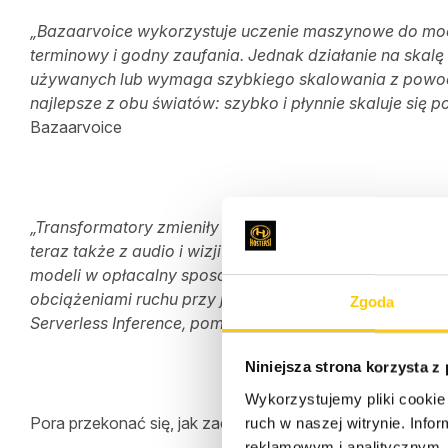
„Bazaarvoice wykorzystuje uczenie maszynowe do mod
terminowy i godny zaufania.
Jednak działanie na skalę
używanych lub wymaga szybkiego skalowania z powod
najlepsze z obu światów: szybko i płynnie skaluje się 
Bazaarvoice
„Transformatory zmieniły uczenie maszynowe, a Hugging
teraz także z audio i wizji komputerowej.
Nowa granica
modeli w opłacalny sposób.
Przetestowaliśmy wniosko
obciążeniami ruchu przy jednoczesnym abstrahowaniu i
Zgoda
Serverless Inference, pomagając klientom jeszcze bar
Niniejsza strona korzysta z
Wykorzystujemy pliki cookie 
Pora przekonać się, jak zacząć korzystać z wnioskowa
ruch w naszej witrynie. Inf
reklamowym i analitycznym. 