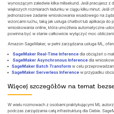
wynoszącym zaledwie kilka milisekund. Jeśli pracujesz 
większych rozmiarach ładunku w ciągu kilku minut. Jeśl
jednorazowe zadanie wnioskowania wsadowego na żądanie
wzorcami ruchu, taką jak usługa chatbot lub aplikacja 
wnioskowania online, która umożliwia automatyczne udos
powinna być w stanie całkowicie wyłączyć moc obliczeni
Amazon SageMaker, w pełni zarządzana usługa ML, oferu
SageMaker Real-Time
Inference
dla obciążeń o mał
SageMaker Asynchronous Inference
dla wnioskowa
SageMaker Batch Transform
w celu przeprowadzani
SageMaker Serverless Inference
w przypadku obcią
Więcej szczegółów na temat bez
W wielu rozmowach z osobami praktykującymi ML autorzy 
podczas zarządzania całą infrastrukturą dla Ciebie. Sag