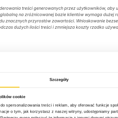
erowania treści generowanych przez użytkowników, aby u
 globalną na zróżnicowanej bazie klientów wymaga dużej ró
u znacznych przyrostów zawartości.
Wnioskowanie bezse
podczas dużych ilości treści i zmniejsza koszty rzadko używ
 Face przyczynił się do ich przyjęcia w różnych firmach, 
 dla zespołów zajmujących się uczeniem maszynowym na c
wanie bezserwerowe Amazon SageMaker i byliśmy w stanie
nfrastruktury.
Umożliwiliśmy modelom Hugging Face dział
Szczegóły
dziej obniżyć koszty uczenia maszynowego”.
— Jeff Boudier,
 plików cookie
do spersonalizowania treści i reklam, aby oferować funkcje sp
nia bezserwerowego SageMaker.
ormacje o tym, jak korzystasz z naszej witryny, udostępniamy p
Partnerzy mogą połączyć te informacje z innymi danymi otrzym