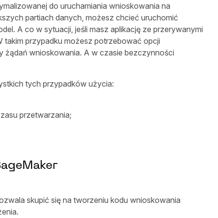
ptymalizowanej do uruchamiania wnioskowania na
iększych partiach danych, możesz chcieć uruchomić
 A co w sytuacji, jeśli masz aplikację ze przerywanymi
? W takim przypadku możesz potrzebować opcji
zby żądań wnioskowania. A w czasie bezczynności
stkich tych przypadków użycia:
zasu przetwarzania;
SageMaker
ozwala skupić się na tworzeniu kodu wnioskowania
żenia.