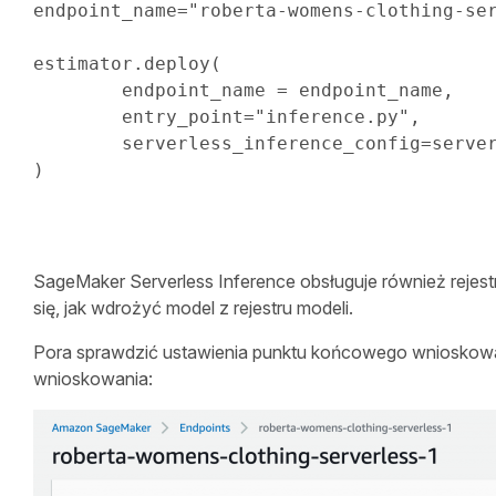
endpoint_name
=
"roberta-womens-clothing-se
estimator
.
deploy
(
	endpoint_name 
=
 endpoint_name
,
	entry_point
=
"inference.py"
,
	serverless_inference_config
=
)
SageMaker Serverless Inference obsługuje również rejes
się, jak wdrożyć model z rejestru modeli.
Pora sprawdzić ustawienia punktu końcowego wnioskowa
wnioskowania: