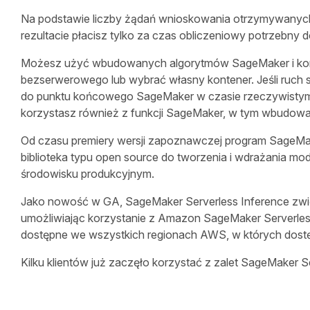
Na podstawie liczby żądań wnioskowania otrzymywanych 
rezultacie płacisz tylko za czas obliczeniowy potrzebny
Możesz użyć wbudowanych algorytmów SageMaker i kon
bezserwerowego lub wybrać własny kontener. Jeśli ruch
do punktu końcowego SageMaker w czasie rzeczywistym
korzystasz również z funkcji SageMaker, w tym wbudowan
Od czasu premiery wersji zapoznawczej program SageMake
biblioteka typu open source do tworzenia i wdrażania mo
środowisku produkcyjnym.
Jako nowość w GA, SageMaker Serverless Inference zwi
umożliwiając korzystanie z Amazon SageMaker Serverle
dostępne we wszystkich regionach AWS, w których dost
Kilku klientów już zaczęło korzystać z zalet SageMaker S