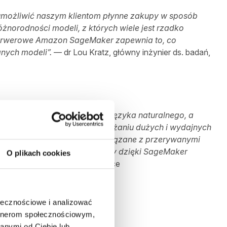
możliwić naszym klientom płynne zakupy w sposób
żnorodności modeli, z których wiele jest rzadko
rwerowe Amazon SageMaker zapewnia to, co
anych modeli”.
— dr Lou Kratz, główny inżynier ds. badań,
zaczynając od przetwarzania języka naturalnego, a
ałym świecie polega na wdrażaniu dużych i wydajnych
 znacznie obniżyć koszty związane z przerywanymi
anie w sposób niestandardowy dzięki SageMaker
O plikach cookies
 dyrektor produktu, Hugging Face
ołecznościowe i analizować
artnerom społecznościowym,
anymi od Ciebie lub