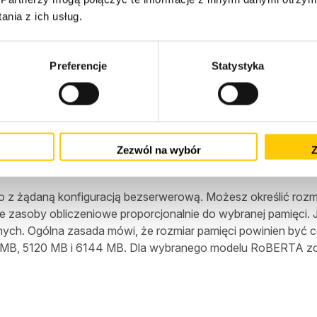
tóry zmienia recenzje klientów w przypadku e-commerce, takie
nia z ich usług.
omen's E-Commerce Clothing Reviews, aby dostroić model RoB
wyszkolony model w punkcie końcowym wnioskowania bezse
Preferencje
Statystyka
m wnioskowania bezserwerowego A
nkt końcowy wnioskowania bezserwerowego za pomocą kons
Zezwól na wybór
Z
ykładzie zostanie użyty pakiet SageMaker Python SDK, pon
 SDK SageMaker Python do wywołania punktu końcowego, prz
o z żądaną konfiguracją bezserwerową. Możesz określić rozm
 zasoby obliczeniowe proporcjonalnie do wybranej pamięci. J
nych. Ogólna zasada mówi, że rozmiar pamięci powinien być co
MB, 5120 MB i 6144 MB. Dla wybranego modelu RoBERTA zost