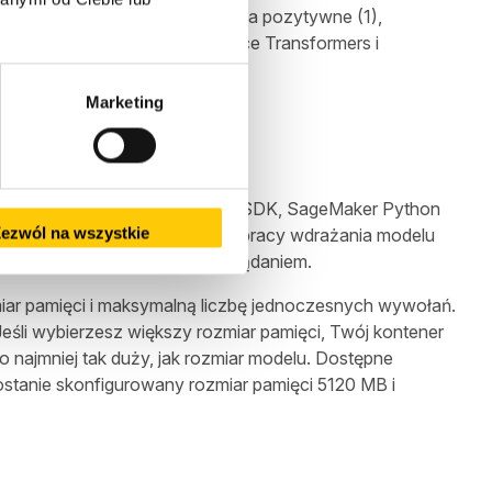
 jak „Uwielbiam ten produkt!” na pozytywne (1),
ERTA z biblioteki Hugging Face Transformers i
rwerowego Amazon SageMaker.
Marketing
mazon SageMaker
oli SageMaker, zestawów AWS SDK, SageMaker Python
ezwól na wszystkie
ieważ upraszcza on przepływ pracy wdrażania modelu
ekazując ładunek zgodnie z żądaniem.
iar pamięci i maksymalną liczbę jednoczesnych wywołań.
eśli wybierzesz większy rozmiar pamięci, Twój kontener
 najmniej tak duży, jak rozmiar modelu. Dostępne
anie skonfigurowany rozmiar pamięci 5120 MB i