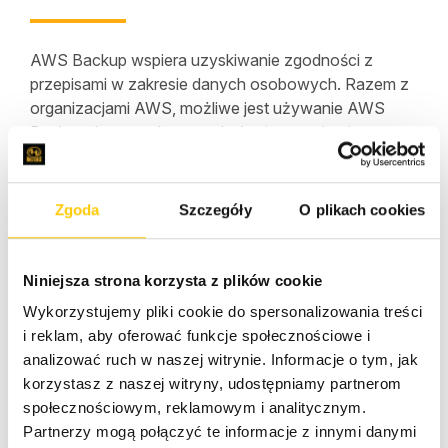
AWS Backup wspiera uzyskiwanie zgodności z
przepisami w zakresie danych osobowych. Razem z
organizacjami AWS, możliwe jest używanie AWS
Backup do centralnego wdrażania zasad ochrony
danych w celu konfigurowania i zarządzania
tworzeniem kopii zapasowych na kontach i zasobach
AWS
. Obsługiwane zasoby obejmują:
Zgoda
Szczegóły
O plikach cookies
Instancje
Amazon Elastic Compute Cloud
(Amazon
EC2)
Niniejsza strona korzysta z plików cookie
Aplikacje obsługiwane przez usługę Windows
Wykorzystujemy pliki cookie do spersonalizowania treści
Volume Shadow Copy Service (VSS) (w tym
i reklam, aby oferować funkcje społecznościowe i
Windows Server, Microsoft SQL Server i Microsoft
analizować ruch w naszej witrynie. Informacje o tym, jak
Exchange Server) w Amazon EC2
korzystasz z naszej witryny, udostępniamy partnerom
Amazon Elastic Block Store
(Amazon EBS)
społecznościowym, reklamowym i analitycznym.
Amazon Simple Storage Service
(Amazon S3)
Partnerzy mogą połączyć te informacje z innymi danymi
Bazy danych
Amazon Relational Database Service