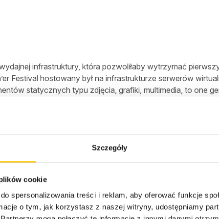
ydajnej infrastruktury, która pozwoliłaby wytrzymać pierwsz
er Festival hostowany był na infrastrukturze serwerów wirtual
entów statycznych typu zdjęcia, grafiki, multimedia, to one 
tura hybrydowa dla Open’er 
Szczegóły
oponowaliśmy stworzenie infrastruktury hybrydowej w oparc
 plików cookie
 na mnogość plików statycznych, przenieśliśmy frontend do
do spersonalizowania treści i reklam, aby oferować funkcje sp
do dowolnej ilości danych, które w połączeniu z wysoką dost
ormacje o tym, jak korzystasz z naszej witryny, udostępniamy p
Partnerzy mogą połączyć te informacje z innymi danymi otrzym