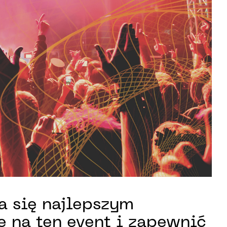
a się najlepszym
 na ten event i zapewnić