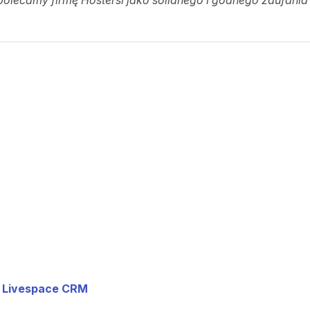
 polecamy firmę Hostersi jako solidnego i godnego zaufani
S Livespace CRM