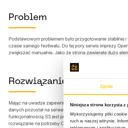
Problem
Podstawowym problemem było przygotowanie stabilnej i w
czasie samego festiwalu. Do tej pory serwis imprezy Open’
zwiększać manualnie. Jako że strona zawierała dużo elem
Rozwiązanie – infrastruk
Zgoda
Mając na uwadze zapewnienie wysokiej wydajności, zapr
Niniejsza strona korzysta z
danych pozostał na serwerach wirtualnych, a zważywszy
Wykorzystujemy pliki cookie 
funkcjonalnością S3 jest przechowywanie i łatwy dostęp 
ruch w naszej witrynie. Inf
rozwiązanie na potrzeby Open’er Festival.
reklamowym i analitycznym. 