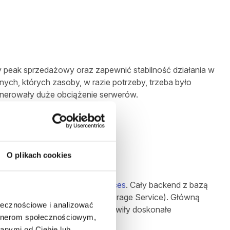
y peak sprzedażowy oraz zapewnić stabilność działania w
nych, których zasoby, w razie potrzeby, trzeba było
generowały duże obciążenie serwerów.
Festival
O plikach cookies
iu o chmurę
Amazon Web Services
. Cały backend z bazą
 pamięci masowej
S3
(Simple Storage Service). Główną
ołecznościowe i analizować
ępnością i skalowalnością stanowiły doskonałe
artnerom społecznościowym,
anymi od Ciebie lub