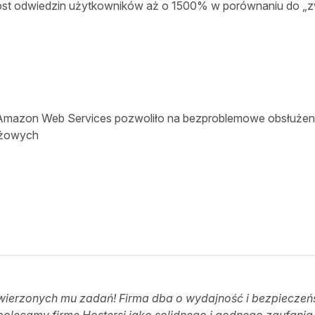
st odwiedzin użytkowników aż o 1500% w porównaniu do „z
Amazon Web Services pozwoliło na bezproblemowe obsłużenie r
ażowych
wierzonych mu zadań! Firma dba o wydajność i bezpiecze