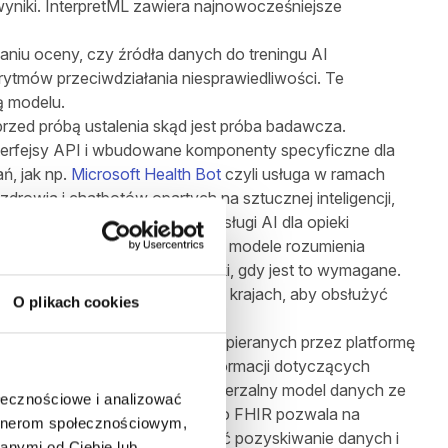
yniki. InterpretML zawiera najnowocześniejsze
iu oceny, czy źródła danych do treningu AI
orytmów przeciwdziałania niesprawiedliwości. Te
 modelu.
rzed próbą ustalenia skąd jest próba badawcza.
nterfejsy API i wbudowane komponenty specyficzne dla
ń, jak np.
Microsoft Health Bot
czyli usługa w ramach
drowia i chatbotów opartych na sztucznej inteligencji,
 wyposażony we wbudowane usługi AI dla opieki
nej do szybkiego projektowania, modele rozumienia
o chatbotów i usługi teleopieki, gdy jest to wymagane.
ożył 2300 botów COVID-19 w 25 krajach, aby obsłużyć
O plikach cookies
rability Resources (FHIR®), wspieranych przez platformę
rzechowywanie chronionych informacji dotyczących
który dostarcza solidny, rozszerzalny model danych ze
ołecznościowe i analizować
IR. Przekształcenie danych do FHIR pozwala na
artnerom społecznościowym,
ajważniejsze, FHIR może uprościć pozyskiwanie danych i
anymi od Ciebie lub