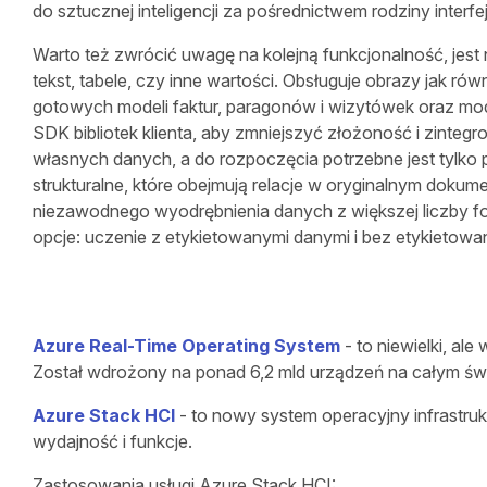
do sztucznej inteligencji za pośrednictwem rodziny int
Warto też zwrócić uwagę na kolejną funkcjonalność, jest 
tekst, tabele, czy inne wartości. Obsługuje obrazy jak 
gotowych modeli faktur, paragonów i wizytówek oraz m
SDK bibliotek klienta, aby zmniejszyć złożoność i zinte
własnych danych, a do rozpoczęcia potrzebne jest tyl
strukturalne, które obejmują relacje w oryginalnym doku
niezawodnego wyodrębnienia danych z większej liczby f
opcje: uczenie z etykietowanymi danymi i bez etykietow
Azure Real-Time Operating System
- to niewielki, a
Został wdrożony na ponad 6,2 mld urządzeń na całym świe
Azure Stack HCI
- to nowy system operacyjny infrastru
wydajność i funkcje.
Zastosowania usługi Azure Stack HCI: