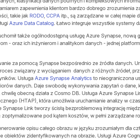
ch, klasyfikacji danych poufnych i kompleksowych informa
miarem zapewnienia klientom bardzo dobrego zrozumienia za
ści, takie jak
RODO
,
CCPA
itp., są zarządzane w całej mapie 
ługi
Azure Data Catalog
. Łatwo integruje wszystkie systemy d
chomił także ogólnodostępną usługę Azure Synapse, nową gene
om - oraz ich inżynierom i analitykom danych - jednej platfor
wanie za pomocą Synapse bezpośrednio ze źródła danych. Umoż
 proces związany z wyciąganiem danych z różnych źródeł, pr
wyników. Usługa
Azure Synapse Analytics
to nieograniczona us
zbiorów danych. Daje swobodę wykonywania zapytań o dane, k
chwilę obecną działa z Cosmo DB. Usługa Azure Synapse Li
tycznego (HTAP), która umożliwia uruchamianie analizy w cz
 Synapse Link tworzy ścisłą bezproblemową integrację międ
 zoptymalizowane pod kątem kosztów, w pełni zarządzane roz
enerowanie opisu całego obrazu w języku zrozumiałym dla cz
e obiektów zidentyfikowanych na obrazie. Usługi Azure Cog