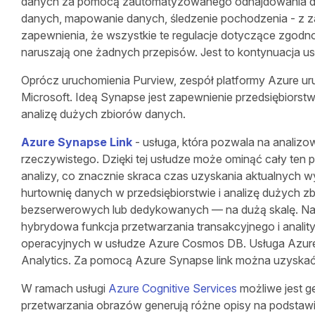
danych za pomocą zautomatyzowanego odnajdowania dany
danych, mapowanie danych, śledzenie pochodzenia - z za
zapewnienia, że ​​wszystkie te regulacje dotyczące zgodno
naruszają one żadnych przepisów. Jest to kontynuacja us
Oprócz uruchomienia Purview, zespół platformy Azure uru
Microsoft. Ideą Synapse jest zapewnienie przedsiębiorstw
analizę dużych zbiorów danych.
Azure Synapse Link
- usługa, która pozwala na analizo
rzeczywistego. Dzięki tej usłudze może ominąć cały ten
analizy, co znacznie skraca czas uzyskania aktualnych 
hurtownię danych w przedsiębiorstwie i analizę dużych 
bezserwerowych lub dedykowanych — na dużą skalę. Na 
hybrydowa funkcja przetwarzania transakcyjnego i anali
operacyjnych w usłudze Azure Cosmos DB. Usługa Azure
Analytics. Za pomocą Azure Synapse link można uzyskać
W ramach usługi
Azure Cognitive Services
możliwe jest g
przetwarzania obrazów generują różne opisy na podstawi