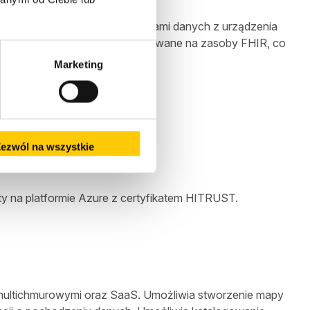
​​może łączyć się ze strumieniami danych z urządzenia
ub Azure IoT Central i konwertowane na zasoby FHIR, co
klinicznych w FHIR.
Marketing
urządzeń do zasobów FHIR.
ezwól na wszystkie
 Azure API for FHIR.
ty na platformie Azure z certyfikatem HITRUST.
, multichmurowymi oraz SaaS. Umożliwia stworzenie mapy