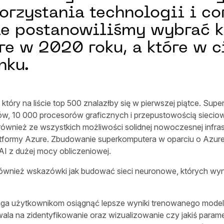
rzystania technologii i co
le postanowiliśmy wybrać k
re w 2020 roku, a które w 
nku.
który na liście top 500 znalazłby się w pierwszej piątce. Su
w, 10 000 procesorów graficznych i przepustowością siecio
ównież ze wszystkich możliwości solidnej nowoczesnej infras
ormy Azure. Zbudowanie superkomputera w oparciu o Azure na
I z dużej mocy obliczeniowej.
 również wskazówki jak budować sieci neuronowe, których wy
a użytkownikom osiągnąć lepsze wyniki trenowanego modelu
a na zidentyfikowanie oraz wizualizowanie czy jakiś parametr