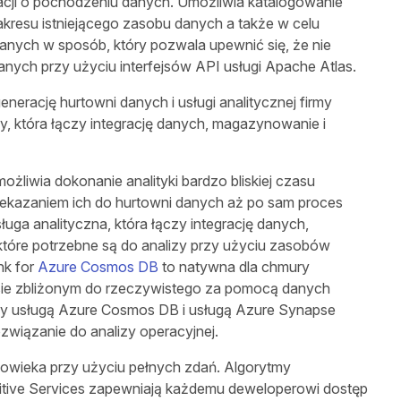
cji o pochodzeniu danych. Umożliwia katalogowanie
kresu istniejącego zasobu danych a także w celu
danych w sposób, który pozwala upewnić się, że nie
anych przy użyciu interfejsów API usługi Apache Atlas.
rację hurtowni danych i usługi analitycznej firmy
my, która łączy integrację danych, magazynowanie i
liwia dokonanie analityki bardzo bliskiej czasu
zekazaniem ich do hurtowni danych aż po sam proces
ługa analityczna, która łączy integrację danych,
tóre potrzebne są do analizy przy użyciu zasobów
nk for
Azure Cosmos DB
to natywna dla chmury
asie zbliżonym do rzeczywistego za pomocą danych
zy usługą Azure Cosmos DB i usługą Azure Synapse
wiązanie do analizy operacyjnej.
łowieka przy użyciu pełnych zdań. Algorytmy
nitive Services zapewniają każdemu deweloperowi dostęp