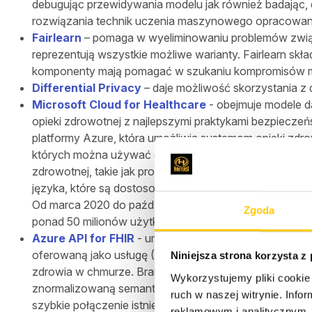
debugując przewidywania modelu jak również badając,
rozwiązania technik uczenia maszynowego opracowane p
Fairlearn
– pomaga w wyeliminowaniu problemów związ
reprezentują wszystkie możliwe warianty. Fairlearn skł
komponenty mają pomagać w szukaniu kompromisów mi
Differential Privacy
– daje możliwość skorzystania z 
Microsoft Cloud for Healthcare
- obejmuje modele d
opieki zdrowotnej z najlepszymi praktykami bezpieczeńs
platformy Azure, która umożliwia systemom opieki zdrow
których można używać do poprawienia procesów związa
zdrowotnej, takie jak protokoły kliniczne i treści me
języka, które są dostosowane do zrozumienia terminolo
Od marca 2020 do października 2020 r. Microsoft Hea
Zgoda
ponad 50 milionów użytkowników w czasach, gdy call c
Azure API for FHIR
- umożliwia szybką wymianę danych
oferowaną jako usługę (PaaS). Ułatwia każdemu, kto p
Niniejsza strona korzysta z
zdrowia w chmurze. Branża związana z opieką medyczn
Wykorzystujemy pliki cookie 
znormalizowaną semantyką i wymianą danych. Umożliw
ruch w naszej witrynie. Inf
szybkie połączenie istniejących źródeł danych, takich 
reklamowym i analitycznym. 