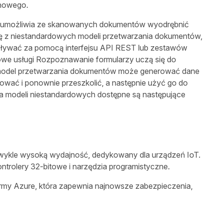
ynowego.
e umożliwia ze skanowanych dokumentów wyodrębnić
 się z niestandardowych modeli przetwarzania dokumentów,
oływać za pomocą interfejsu API REST lub zestawów
rdowe usługi Rozpoznawanie formularzy uczą się do
y model przetwarzania dokumentów może generować dane
ować i ponownie przeszkolić, a następnie użyć go do
a modeli niestandardowych dostępne są następujące
ezwykle wysoką wydajność, dedykowany dla urządzeń IoT.
trolery 32-bitowe i narzędzia programistyczne.
formy Azure, która zapewnia najnowsze zabezpieczenia,