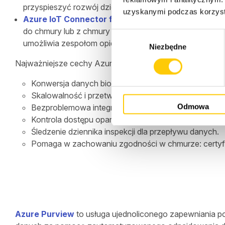
przyspieszyć rozwój dzięki narzędziom analitycznym i sz
uzyskanymi podczas korzysta
Azure IoT Connector for FHIR
koncentruje się na dan
do chmury lub z chmury do chmury. Dane o stanie zdro
W
umożliwia zespołom opieki przeglądanie danych pacje
Niezbędne
y
b
Najważniejsze cechy Azure IoT Connector for FHIR to:
ó
Konwersja danych biometrycznych (takich jak pozio
r
Skalowalność i przetwarzanie danych w czasie rzec
z
Odmowa
Bezproblemowa integracja z rozwiązaniami
Azure Io
g
Kontrola dostępu oparta na rolach (RBAC) umożliwia
o
Śledzenie dziennika inspekcji dla przepływu danych.
d
Pomaga w zachowaniu zgodności w chmurze: certyfi
y
Azure Purview
to usługa ujednoliconego zapewniania p