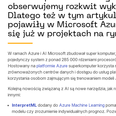
obserwujemy rozkwit wyko
Dlatego też w tym artyku
pojawiły w Microsoft Azu
się już w projektach na ry
W ramach Azure i AI Microsoft zbudował super komputer, 
pojedynczy system z ponad 285 000 rdzeniami procesoró
Hostowany na
platformie Azure
superkomputer korzysta r
zrównoważonych centrów danych i dostępu do usług platf
korzystania osobom zajmującym się trenowaniem modeli A
Kolejną nowością związaną z AI są nowe narzędzia, jak
innymi:
InterpretML
dodany do
Azure Machine Learning
pomag
modelu czy zrozumienie indywidualnych prognoz. Pozwal