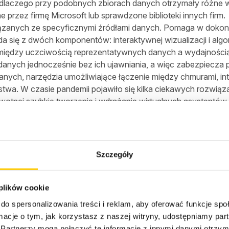
 dlaczego przy podobnych zbiorach danych otrzymały różne w
rzez firmę Microsoft lub sprawdzone biblioteki innych firm.
anych ze specyficznymi źródłami danych. Pomaga w dokonan
ada się z dwóch komponentów: interaktywnej wizualizacji i alg
ędzy uczciwością reprezentatywnych danych a wydajnością
danych jednocześnie bez ich ujawniania, a więc zabezpiecza p
anych, narzędzia umożliwiające łączenie między chmurami, i
twa. W czasie pandemii pojawiło się kilka ciekawych rozwiąza
otnej szybkie tworzenie i wdrażanie wirtualnych asystentów z
nych z komunikacją, czy redukcją kosztów. Health Bot jest
dyczne z zaufanych źródeł branżowych, szablony opieki zdrowot
gii medycznej i klinicznej oraz bezproblemowe przekazywanie d
lth Bot przeanalizował ponad 600 milionów wiadomości i wdr
Szczegóły
enter były przeciążone.
 za pośrednictwem interfejsów API Fast Healthcare Interope
racuje z danymi zdrowotnymi, pozyskiwanie, zarządzanie i p
 plików cookie
ą szybko przekształca dane zdrowotne do standardu FHIR®, 
do spersonalizowania treści i reklam, aby oferować funkcje sp
ia on współpracę wszystkich systemów wykorzystujących FH
ormacje o tym, jak korzystasz z naszej witryny, udostępniamy p
jak systemy elektronicznych kart zdrowia lub wyniki badań. N
Partnerzy mogą połączyć te informacje z innymi danymi otrzym