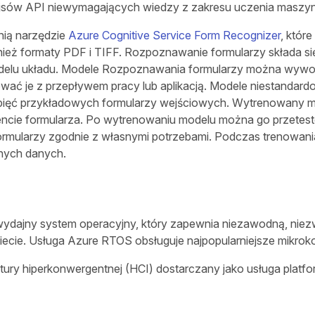
erfejsów API niewymagających wiedzy z zakresu uczenia masz
nią narzędzie
Azure Cognitive Service Form Recognizer
, któr
również formaty PDF i TIFF. Rozpoznawanie formularzy składa
odelu układu. Modele Rozpoznawania formularzy można wyw
grować je z przepływem pracy lub aplikacją. Modele niestanda
ko pięć przykładowych formularzy wejściowych. Wytrenowan
mencie formularza. Po wytrenowaniu modelu można go przetest
ormularzy zgodnie z własnymi potrzebami. Podczas trenowani
anych danych.
le wydajny system operacyjny, który zapewnia niezawodną, ni
cie. Usługa Azure RTOS obsługuje najpopularniejsze mikrokon
ktury hiperkonwergentnej (HCI) dostarczany jako usługa plat