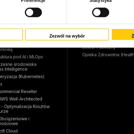
Preferencje
Statystyka
anie Infrastrukturą IT i
Technologie Informatyczn
 Administracyjna 24/7
Ecommerce (Retail)
owanie Infrastruktury IT
Produkcja
ja do chmury
Usługi Finansowe
Zezwól na wybór
Z
ineering
Media i Rozrywka
zanie chmurą
Sektor Publiczny
eniową
Opieka Zdrowotna (Healt
ruktura pod AI i MLOps
zesne środowiska
s Intelligence
eryzacja (Kubernetes)
s
mmercial Reseller
AWS Well-Architected
 - Optymalizacja Kosztów
urze
Obciążeniowe i
nościowe
oft Cloud