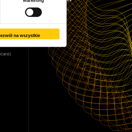
Marketing
e (IT)
Case Studies
Referencje
Nasi klienci
ezwól na wszystkie
hcare)