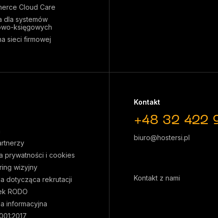
erce Cloud Care
 dla systemów
owo-księgowych
a sieci firmowej
Kontakt
+48 32 422 
a
biuro@hostersi.pl
artnerzy
ka prywatności i cookies
ring wizyjny
Kontakt z nami
la dotycząca rekrutacji
ek RODO
la informacyjna
001:2017