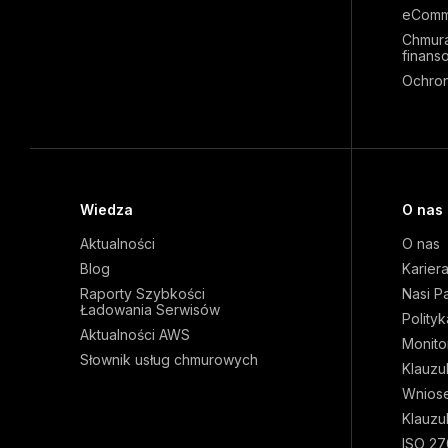
eComm
Chmura
finans
Ochron
Wiedza
O nas
Aktualności
O nas
Blog
Karier
Raporty Szybkości
Nasi P
Ładowania Serwisów
Polity
Aktualności AWS
Monito
Słownik usług chmurowych
Klauzu
Wnios
Klauzu
ISO 27