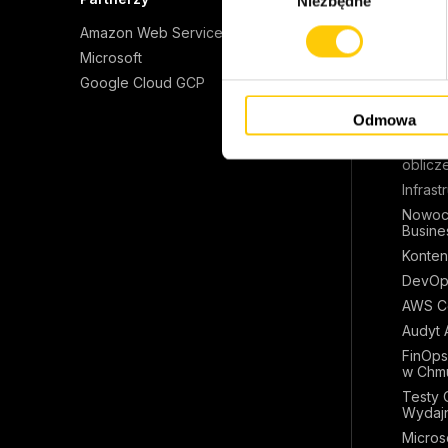
Niezbędne
y
b
Amazon Web Services
Zarządz
Opieka
ó
Microsoft
Projekt
r
Google Cloud GCP
z
Migrac
Odmowa
g
AI Eng
o
Zarząd
oblicz
d
Infrast
y
Nowoc
Busines
Konten
DevOp
AWS Co
Audyt 
FinOps
w Chm
Testy 
Wydaj
Micros