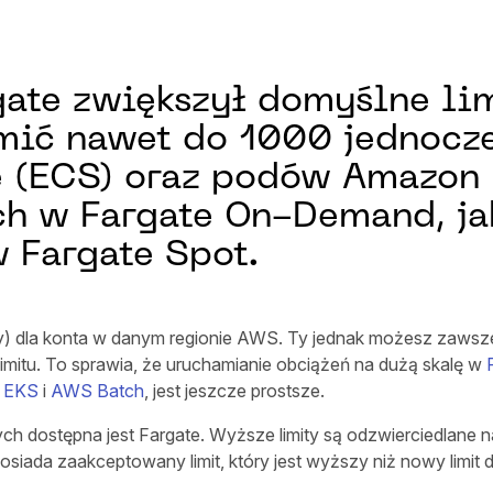
ate zwiększył domyślne lim
omić nawet do 1000 jednoc
e (ECS) oraz podów Amazon 
ych w Fargate On-Demand, j
 Fargate Spot.
y) dla konta w danym regionie AWS. Ty jednak możesz zawsze 
limitu. To sprawia, że uruchamianie obciążeń na dużą skalę w
 EKS
i
AWS Batch
, jest jeszcze prostsze.
ych dostępna jest Fargate. Wyższe limity są odzwierciedlane
siada zaakceptowany limit, który jest wyższy niż nowy limit