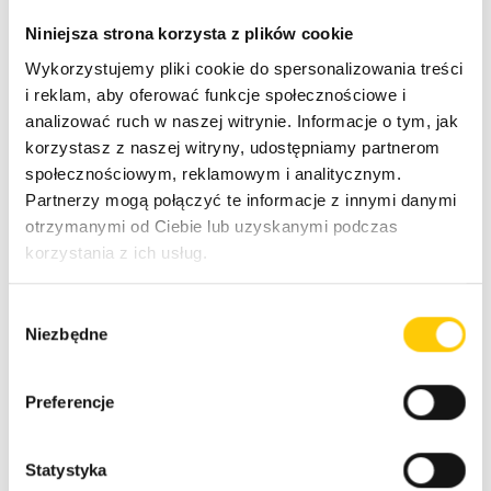
Networking & Content Delivery:
CloudFront
, VPC
Niniejsza strona korzysta z plików cookie
Peering, ACM
Wykorzystujemy pliki cookie do spersonalizowania treści
i reklam, aby oferować funkcje społecznościowe i
Security:
Cloudflare WAF
,
AWS WAF
,
IAM
,
KMS
analizować ruch w naszej witrynie. Informacje o tym, jak
korzystasz z naszej witryny, udostępniamy partnerom
społecznościowym, reklamowym i analitycznym.
Management & Serverless:
CloudWatch
,
SQS
,
Partnerzy mogą połączyć te informacje z innymi danymi
EventBridge
otrzymanymi od Ciebie lub uzyskanymi podczas
korzystania z ich usług.
W
Niezbędne
y
b
ó
Preferencje
r
z
Rezultaty
g
Statystyka