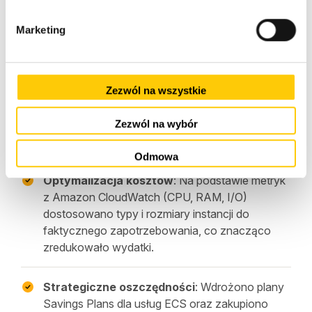
o
d
Marketing
y
Efekty i wartość
biznesowa
Zezwól na wszystkie
Zezwól na wybór
Dzięki ścisłej współpracy ze Alerabat, udało się
osiągnąć wymierne korzyści biznesowe:
Odmowa
Optymalizacja kosztów
: Na podstawie metryk
z Amazon CloudWatch (CPU, RAM, I/O)
dostosowano typy i rozmiary instancji do
faktycznego zapotrzebowania, co znacząco
zredukowało wydatki.
Strategiczne oszczędności
: Wdrożono plany
Savings Plans dla usług ECS oraz zakupiono