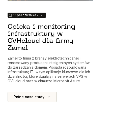
12 października 2023
2
Opieka i monitoring
W
infrastruktury w
in
OVHcloud dla firmy
c
Zamel
Caps
pona
Zamel to firma z branży elektrotechnicznej i
opar
renomowany producent inteligentnych systemów
Głów
do zarządzania domem. Posiada rozbudowaną
sko
infrastrukturę IT, w tym aplikacje kluczowe dla ich
poz
działalności, które działają na serwerach VPS w
kom
OVHcloud oraz w chmurze Microsoft Azure.
skie
korp
Pełne case study