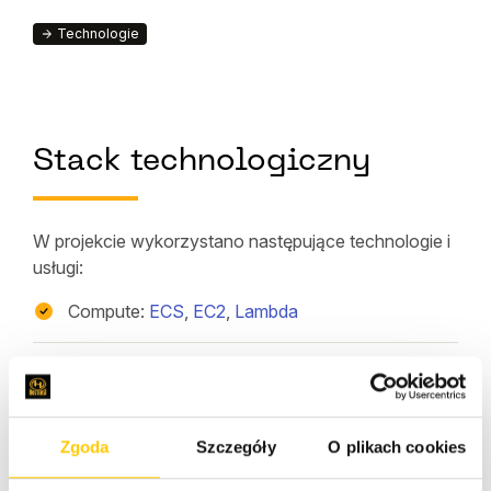
Technologie
Stack technologiczny
W projekcie wykorzystano następujące technologie i
usługi:
Compute:
ECS
,
EC2
,
Lambda
Infrastructure as Code &
DevOps
:
Terraform
,
Packer
,
Ansible
, LXD
Zgoda
Szczegóły
O plikach cookies
Database & Storage:
RDS
,
ElastiCache
,
S3