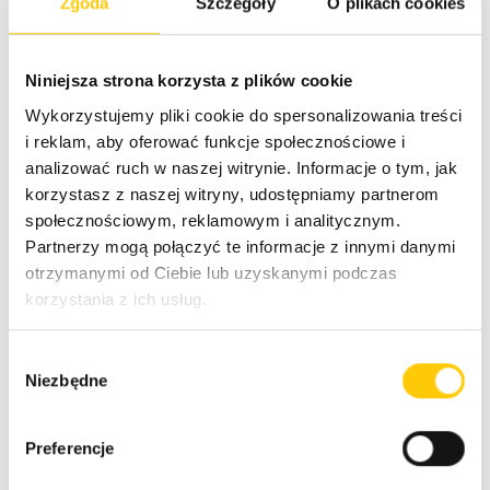
Zgoda
Szczegóły
O plikach cookies
pośredni, który został zastosowany, pozwolił na
znaczne przyspieszenie migracji danych (w
porównaniu do bezpośredniej migracji do RDS),
Niniejsza strona korzysta z plików cookie
według szacunków o około 70%. Wszystko dzięki
Wykorzystujemy pliki cookie do spersonalizowania treści
zastosowaniu backbone AWS (network) oraz
i reklam, aby oferować funkcje społecznościowe i
dostępu do funkcji umożliwiających import danych do
analizować ruch w naszej witrynie. Informacje o tym, jak
RDS bezpośrednio z S3, do którego została
korzystasz z naszej witryny, udostępniamy partnerom
wykonana wyeksportowana kopia danych.
społecznościowym, reklamowym i analitycznym.
Zorganizowanie całej operacji zajęło nam niemal rok,
Partnerzy mogą połączyć te informacje z innymi danymi
a sama migracja, zgodnie z wymaganiami Klienta –
otrzymanymi od Ciebie lub uzyskanymi podczas
niespełna 6 godzin.
korzystania z ich usług.
Podsumowanie
W
Niezbędne
y
b
Dla Capsim zrealizowaliśmy skomplikowaną,
ó
kilkuetapową migrację infrastruktury posiadającej dług
Preferencje
r
technologiczny. Wsparliśmy proces unowocześniania
z