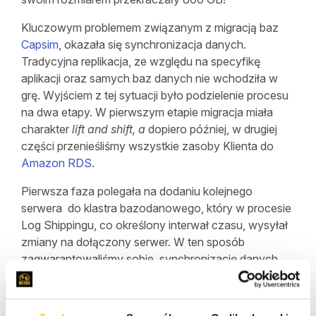
Kluczowym problemem związanym z migracją baz
Capsim
, okazała się synchronizacja danych.
Tradycyjna replikacja, ze względu na specyfikę
aplikacji oraz samych baz danych nie wchodziła w
grę. Wyjściem z tej sytuacji było podzielenie procesu
na dwa etapy. W pierwszym etapie migracja miała
charakter
lift and shift, a
dopiero później, w drugiej
części przenieśliśmy wszystkie zasoby Klienta do
Amazon RDS
.
Pierwsza faza polegała na dodaniu kolejnego
serwera do klastra bazodanowego, który w procesie
Log Shippingu, co określony interwał czasu, wysyłał
zmiany na dołączony serwer. W ten sposób
zagwarantowaliśmy sobie synchronizację danych
niemal w trybie rzeczywistym oraz czas na
aktualizację. W drugiej fazie dokonaliśmy migracji z
pośredniego serwera SQL (EC2) do usługi RDS. Krok