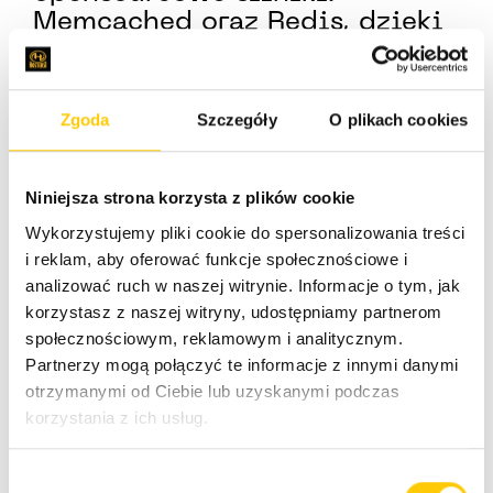
Memcached oraz Redis, dzięki
czemu idealnie nadaje się do
zastosowań w czasie
rzeczywistym, takich jak: gry,
Zgoda
Szczegóły
O plikach cookies
kolejkowanie, buforowanie czy
analiza danych.
Niniejsza strona korzysta z plików cookie
Wykorzystujemy pliki cookie do spersonalizowania treści
Dzięki dedykowanej konsoli,
i reklam, aby oferować funkcje społecznościowe i
dostępnej na stronie AWS,
analizować ruch w naszej witrynie. Informacje o tym, jak
zarządzanie Amazon
korzystasz z naszej witryny, udostępniamy partnerom
ElastiCache jest bardzo proste.
społecznościowym, reklamowym i analitycznym.
Dodatkowo integracja z
Partnerzy mogą połączyć te informacje z innymi danymi
otrzymanymi od Ciebie lub uzyskanymi podczas
Amazon CloudWatch, zapewnia
korzystania z ich usług.
szczegółowy monitoring z
opcją wysyłania powiadomień
po wystąpieniu określonych
W