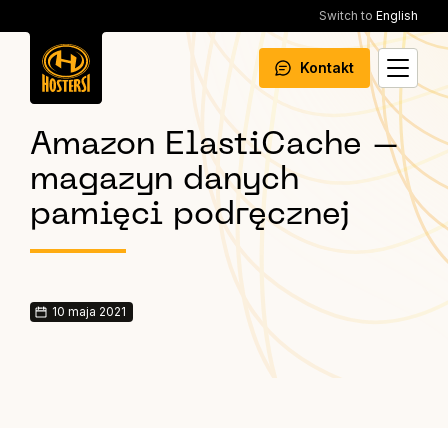
Switch to
English
Kontakt
Amazon ElastiCache –
magazyn danych
pamięci podręcznej
10 maja 2021