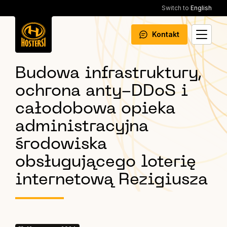
Switch to
English
Kontakt
Budowa infrastruktury,
ochrona anty-DDoS i
całodobowa opieka
administracyjna
środowiska
obsługującego loterię
internetową Rezigiusza