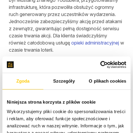
był Mustang znanego Youtubera, przygotowaliśmy
infrastrukturę, która pozwoliła obsłużyć ogromny
ruch generowany przez uczestników wydarzenia.
Jednocześnie zabezpieczyliśmy akcję przed atakami
z zewnątrz, gwarantując pełną dostępność serwisu
czasie trwania akcji. Dla klienta świadczyliśmy
również całodobową usługę
opieki administracyjnej
w
czasie trwania loterii.
PYTANIA? SKONTAKTUJ SIĘ Z NAMI
Zgoda
Szczegóły
O plikach cookies
Czytaj również:
Niniejsza strona korzysta z plików cookie
Wykorzystujemy pliki cookie do spersonalizowania treści
Testy penetracyjne, ochrona anty- DDoS i
i reklam, aby oferować funkcje społecznościowe i
opieka administracyjna dla organizatora jednej z
analizować ruch w naszej witrynie. Informacje o tym, jak
największych loterii w polskim internecie, "7 Aut
korzystasz z naszej witryny, udostępniamy partnerom