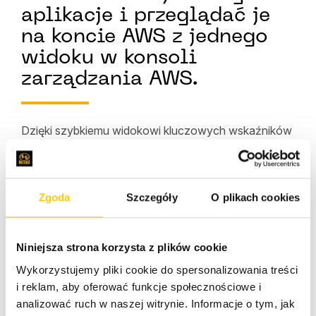
aplikacje i przeglądać je
na koncie AWS z jednego
widoku w konsoli
zarządzania AWS.
Dzięki szybkiemu widokowi kluczowych wskaźników
aplikacji, takich jak koszty, wydajność i ustalenia
dotyczące bezpieczeństwa, możesz debugować
problemy operacyjne i optymalizować aplikacje.
Możesz także jednym kliknięciem oddziaływać na
Zgoda
Szczegóły
O plikach cookies
określone zasoby aplikacji z poziomu panelu aplikacji,
korzystając z odpowiednich usług
AWS
, takich jak
Niniejsza strona korzysta z plików cookie
AWS Cost Explorer
w zakresie kosztów,
AWS
Security Hub
w zakresie ustaleń dotyczących
Wykorzystujemy pliki cookie do spersonalizowania treści
bezpieczeństwa i Amazon CloudWatch Application
i reklam, aby oferować funkcje społecznościowe i
Signals w zakresie wydajności aplikacji.
analizować ruch w naszej witrynie. Informacje o tym, jak