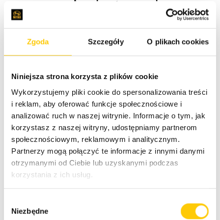
wymagają dostępu do
systemów lokalnych z
małymi opóźnieniami,
Zgoda
Szczegóły
O plikach cookies
lokalnego przetwarzania
danych, miejsca
Niniejsza strona korzysta z plików cookie
przechowywania i
Wykorzystujemy pliki cookie do spersonalizowania treści
migracji aplikacji z
i reklam, aby oferować funkcje społecznościowe i
lokalnymi
analizować ruch w naszej witrynie. Informacje o tym, jak
współzależnościami
korzystasz z naszej witryny, udostępniamy partnerom
systemowymi.
społecznościowym, reklamowym i analitycznym.
Partnerzy mogą połączyć te informacje z innymi danymi
otrzymanymi od Ciebie lub uzyskanymi podczas
Usługi obliczeniowe, pamięć masowa, baza danych i
korzystania z ich usług.
inne usługi AWS mogą działać lokalnie w Outposts, a
użytkownicy mogą zarządzać i skalować swoje
W
aplikacje lokalne, przy użyciu znanych usług i
Niezbędne
y