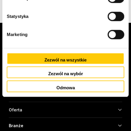
r
z
g
Statystyka
o
d
Marketing
y
Cloud & Server Experts
Zezwól na wszystkie
Porozmawiaj o projekcie
Zezwól na wybór
Odmowa
Partnerzy
Oferta
Branże