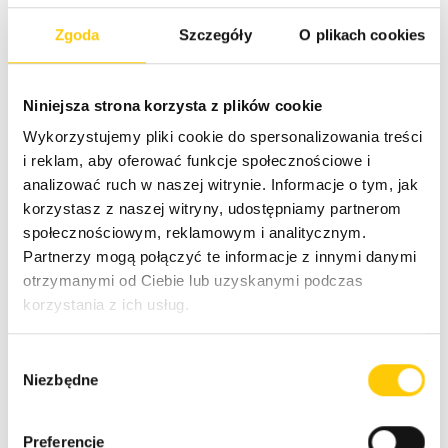
w określonym czasie.
Zgoda
Szczegóły
O plikach cookies
W celu rozpoczęcia pracy z AWS Elastic Disaster
Niniejsza strona korzysta z plików cookie
Recovery, należy skonfigurować narzędzie na
serwerach źródłowych i zainicjować bezpieczną
Wykorzystujemy pliki cookie do spersonalizowania treści
replikację danych. Dane replikowane są w ramach
i reklam, aby oferować funkcje społecznościowe i
konta użytkownika do wybranego regionu
AWS
.
analizować ruch w naszej witrynie. Informacje o tym, jak
AWS Elastic Disaster Recovery umożliwia wykonanie
korzystasz z naszej witryny, udostępniamy partnerom
testów (niezakłócających pracy), które potwierdzą
społecznościowym, reklamowym i analitycznym.
prawidłowe działanie AWS Elastic Disaster Recovery.
Partnerzy mogą połączyć te informacje z innymi danymi
otrzymanymi od Ciebie lub uzyskanymi podczas
korzystania z ich usług.
W
Niezbędne
y
b
ó
Preferencje