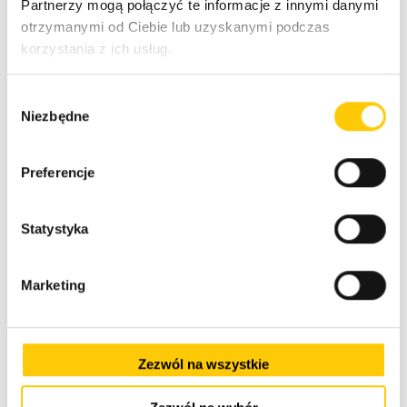
Partnerzy mogą połączyć te informacje z innymi danymi
otrzymanymi od Ciebie lub uzyskanymi podczas
korzystania z ich usług.
W
Niezbędne
y
b
ó
Preferencje
r
z
g
Statystyka
o
d
Marketing
y
Zezwól na wszystkie