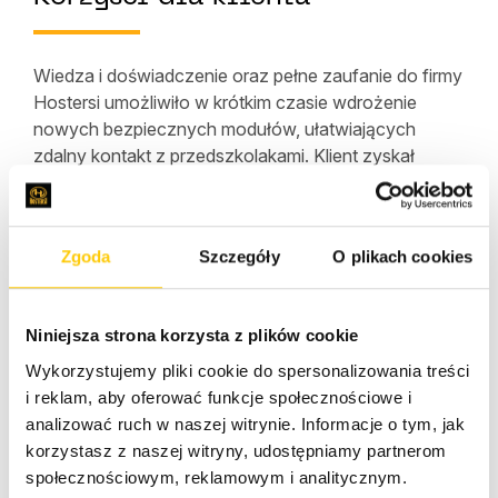
Wiedza i doświadczenie oraz pełne zaufanie do firmy
Hostersi umożliwiło w krótkim czasie wdrożenie
nowych bezpiecznych modułów, ułatwiających
zdalny kontakt z przedszkolakami. Klient zyskał
narzędzie umożliwiające organizację audio i wideo
konferencji, możliwość udostępniania ekranu,
dostosowane do prowadzenia zajęć online przez
Zgoda
Szczegóły
O plikach cookies
przeglądarkę. Błyskawiczne wprowadzenie tej
nowości przyczyniło się do znacznego wzrostu
liczby klientów.
Niniejsza strona korzysta z plików cookie
Wykorzystujemy pliki cookie do spersonalizowania treści
i reklam, aby oferować funkcje społecznościowe i
analizować ruch w naszej witrynie. Informacje o tym, jak
korzystasz z naszej witryny, udostępniamy partnerom
społecznościowym, reklamowym i analitycznym.