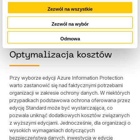
AIP Premium P1
i
P2
są oferowane jako dodatek
Zezwól na wszystkie
do istniejących subskrypcji Office 365 lub Microsoft
365, z cenami zaczynającymi się od kilku dolarów
Zezwól na wybór
na użytkownika miesięcznie dla P1, do wyższych
kwot dla P2.
Odmowa
Optymalizacja kosztów
Przy wyborze edycji Azure Information Protection
warto zastanowić się nad faktycznymi potrzebami
organizacji w zakresie ochrony danych. W niektórych
przypadkach podstawowa ochrona oferowana przez
edycję Standard może być wystarczająca, co
pozwala uniknąć dodatkowych kosztów związanych
z wyższymi edycjami. Jednocześnie, dla organizacji o
wysokich wymaganiach dotyczących
bezpieczeństwa danych, inwestycja w edycję