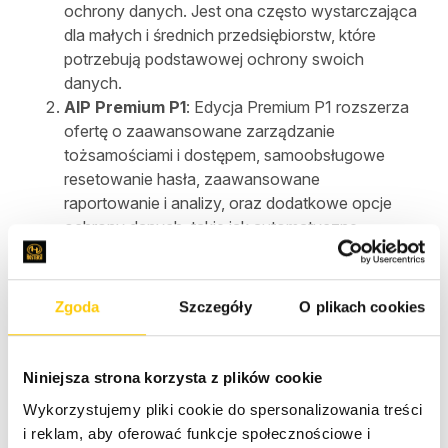
ochrony danych. Jest ona często wystarczająca
dla małych i średnich przedsiębiorstw, które
potrzebują podstawowej ochrony swoich
danych.
AIP Premium P1
: Edycja Premium P1 rozszerza
ofertę o zaawansowane zarządzanie
tożsamościami i dostępem, samoobsługowe
resetowanie hasła, zaawansowane
raportowanie i analizy, oraz dodatkowe opcje
ochrony danych, takie jak automatyczne
klasyfikowanie i etykietowanie danych.
AIP Premium P2
: Najbardziej zaawansowana
edycja, Premium P2, obejmuje wszystkie funkcje
Zgoda
Szczegóły
O plikach cookies
dostępne w P1, a także dodatkowo oferuje
zaawansowane zarządzanie ryzykiem
tożsamości z Azure AD Identity Protection oraz
Niniejsza strona korzysta z plików cookie
automatyczne klasyfikowanie, etykietowanie i
Wykorzystujemy pliki cookie do spersonalizowania treści
ochronę danych na podstawie zasad.
i reklam, aby oferować funkcje społecznościowe i