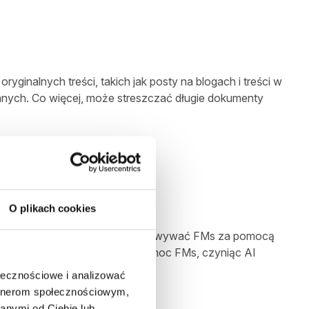
inalnych treści, takich jak posty na blogach i treści w
nych. Co więcej, może streszczać długie dokumenty
O plikach cookies
ramiści mogą prywatnie dostosowywać FMs za pomocą
u. Ta personalizacja rozszerza moc FMs, czyniąc AI
ołecznościowe i analizować
artnerom społecznościowym,
anymi od Ciebie lub