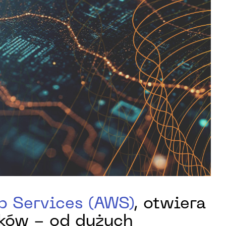
 Services (AWS)
, otwiera
ków - od dużych