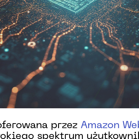
 oferowana przez
Amazon Web
rokiego spektrum użytkowni