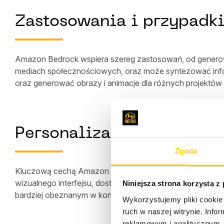
Zastosowania i przypadki
Amazon Bedrock wspiera szereg zastosowań, od generowani
mediach społecznościowych, oraz może syntezować info
oraz generować obrazy i animacje dla różnych projektów
Personalizacja w centru
Zgoda
Kluczową cechą Amazon Bedrock jest możliwość dosto
wizualnego interfejsu, dostosowując możliwości AI do ko
Niniejsza strona korzysta z
bardziej obeznanym w konkretnych domenach.
Wykorzystujemy pliki cookie 
ruch w naszej witrynie. Inf
reklamowym i analitycznym. 