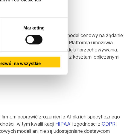
Marketing
profilach działalności. Oferuje model cenowy na żądanie
warantowanej przepustowości. Platforma umożliwia
 tokenów podczas treningu modelu i przechowywania.
 modele
Titan
, są zróżnicowane, z kosztami obliczanymi
ezwól na wszystkie
nia obrazów.
irmom poprawić zrozumienie AI dla ich specyficznego
ności, w tym kwalifikacji
HIPAA
i zgodności z
GDPR
,
azowych modeli ani nie są udostępniane dostawcom