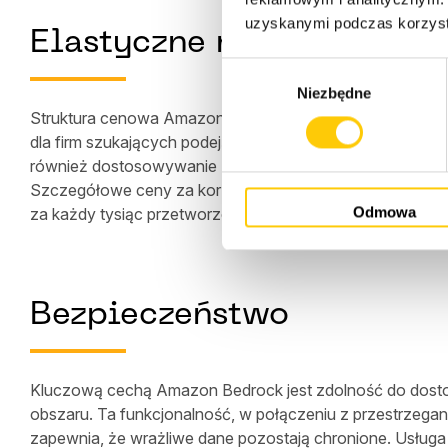
uzyskanymi podczas korzysta
Elastyczne modele ceno
W
Niezbędne
y
Struktura cenowa Amazon Bedrock jest zaprojektowana tak
b
dla firm szukających podejścia pay-as-you-go oraz mod
ó
również dostosowywanie FMs z wykorzystaniem danych u
r
Szczegółowe ceny za korzystanie z modeli od dostawców
z
Odmowa
za każdy tysiąc przetworzonych lub wygenerowanych t
g
o
d
y
Bezpieczeństwo
Kluczową cechą Amazon Bedrock jest zdolność do dosto
obszaru. Ta funkcjonalność, w połączeniu z przestrzega
zapewnia, że wrażliwe dane pozostają chronione. Usługa