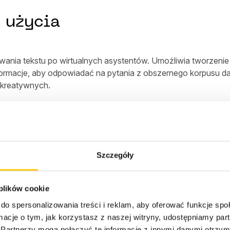
 użycia
a tekstu po wirtualnych asystentów. Umożliwia tworzenie oryg
rmacje, aby odpowiadać na pytania z obszernego korpusu da
 kreatywnych.
m uwagi
Szczegóły
sowywania modeli z wykorzystaniem własnych danych. Prog
nkretnego obszaru i potrzeb organizacyjnych bez pisania kod
 plików cookie
do spersonalizowania treści i reklam, aby oferować funkcje sp
ormacje o tym, jak korzystasz z naszej witryny, udostępniamy p
Partnerzy mogą połączyć te informacje z innymi danymi otrzym