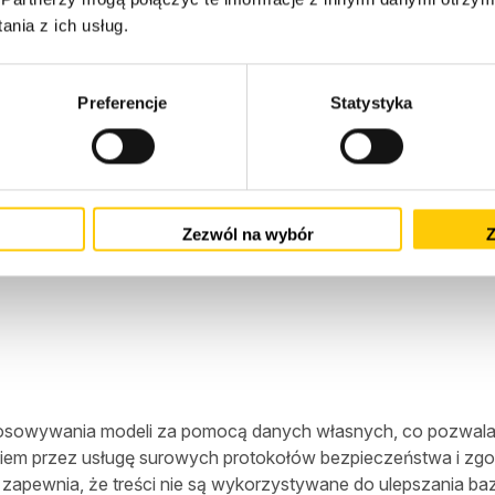
nia z ich usług.
we
Preferencje
Statystyka
, aby być elastyczną, zaspokajając potrzeby firm o różnych 
el przepustowości zarezerwowanej dla zadań wymagających g
żytkownika, rozliczane na podstawie liczby przetworzonych
 takich jak
AI21 Labs
i własnych modeli Amazona, takich jak
Zezwól na wybór
Z
okenów oraz za każdy utworzony obraz w modelach generowa
sowywania modeli za pomocą danych własnych, co pozwala f
niem przez usługę surowych protokołów bezpieczeństwa i zgod
 zapewnia, że treści nie są wykorzystywane do ulepszania b