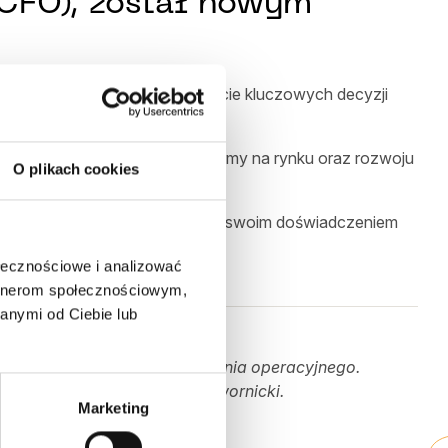
(CFO), został nowym
, rozwój operacyjny oraz wsparcie kluczowych decyzji
opra Steria oraz IMG ARENA.
dalszym wzmacnianiu pozycji firmy na rynku oraz rozwoju
O plikach cookies
gdzie będzie wspierał Hostersów swoim doświadczeniem
ołecznościowe i analizować
artnerom społecznościowym,
anymi od Ciebie lub
dkowane przekazanie zarządzania operacyjnego.
e ręce – komentuje Tomasz Dwornicki.
Marketing