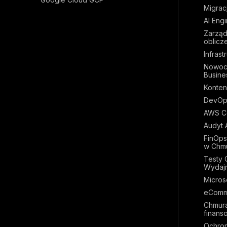
Migrac
AI Eng
Zarząd
oblicz
Infrast
Nowoc
Busines
Konten
DevOp
AWS Co
Audyt 
FinOps
w Chm
Testy 
Wydaj
Micros
eComm
Chmura
finans
Ochron