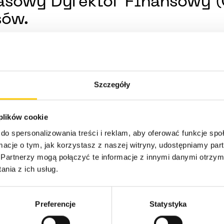
asowy Dyrektor Finansowy 
sów.
 W tym czasie odpowiadał m.in. za strategię finansową spółki
we między innymi w takich firmach, jak Johnson Matthey, S
terminowej strategii rozwoju Hostersów, koncentrując się na 
Szczegóły
cji Prezesa Zarządu i dołączył do Rady Nadzorczej spółki, 
 plików cookie
do spersonalizowania treści i reklam, aby oferować funkcje sp
ormacje o tym, jak korzystasz z naszej witryny, udostępniamy p
Partnerzy mogą połączyć te informacje z innymi danymi otrzym
nia z ich usług.
minowej strategii rozwoju Hostersów, zakładającej uporzą
 stabilność strategiczną oraz oddanie firmy w bardzo dobr
Preferencje
Statystyka