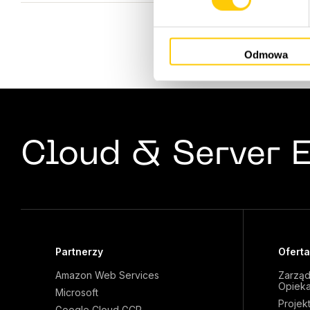
ó
r
z
Odmowa
g
o
d
y
Cloud & Server E
Partnerzy
Oferta
Amazon Web Services
Zarządz
Opieka
Microsoft
Projekt
Google Cloud GCP