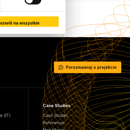
ezwól na wszystkie
Porozmawiaj o projekcie
Case Studies
e (IT)
Case Studies
Referencje
Nasi klienci