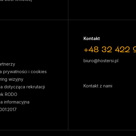
Kontakt
+48 32 422 
a
biuro@hostersi.pl
artnerzy
ka prywatności i cookies
ring wizyjny
Kontakt z nami
la dotycząca rekrutacji
ek RODO
la informacyjna
001:2017