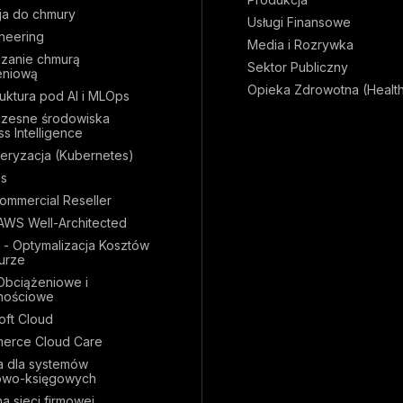
ja do chmury
Usługi Finansowe
ineering
Media i Rozrywka
zanie chmurą
Sektor Publiczny
eniową
Opieka Zdrowotna (Healt
ruktura pod AI i MLOps
zesne środowiska
s Intelligence
eryzacja (Kubernetes)
s
mmercial Reseller
AWS Well-Architected
 - Optymalizacja Kosztów
urze
Obciążeniowe i
nościowe
oft Cloud
erce Cloud Care
 dla systemów
owo-księgowych
a sieci firmowej