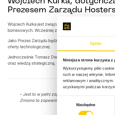
Wojciech Kurka, dotychcz
Prezesem Zarządu Hoster
Wojciech Kurka jest związany z Hostersami od dwóch lat.
biznesowych. Wcześniej zdobywał doświadczenie zawodo
Jako Prezes Zarządu będzie kontynuował realizację długo
Zgoda
oferty technologicznej.
Jednocześnie Tomasz Dwornicki zakończył pełnienie funk
Niniejsza strona korzysta z
oraz wiedzą strategiczną.
Wykorzystujemy pliki cookie 
ruch w naszej witrynie. Inf
reklamowym i analitycznym. 
uzyskanymi podczas korzysta
– Jest to w pełni zaplanowany element długoter
W
Zmiana ta zapewnia pełną ciągłość zarządzania,
Niezbędne
y
b