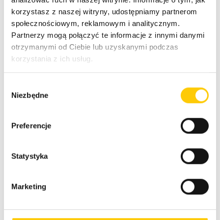
Splunk, Datadog, Solr), opowie też o sposobach na
korzystasz z naszej witryny, udostępniamy partnerom
migrację dzienników i obciążeń do Amazon
społecznościowym, reklamowym i analitycznym.
OpenSearch. Zapraszamy! Webinar odbędzie się w
Partnerzy mogą połączyć te informacje z innymi danymi
języku angielskim!
otrzymanymi od Ciebie lub uzyskanymi podczas
korzystania z ich usług.
Webinar już za nami, zobacz
W
Niezbędne
nagranie:
y
b
ó
Preferencje
r
z
Agenda:
g
Statystyka
Wprowadzenie
o
Log Analytics, Observability, Security, and Search
d
Marketing
Amazon OpenSearch Service migrations
y
Case studies
Q&A