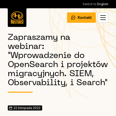
Switch to
English
Kontakt
Zapraszamy na
webinar:
"Wprowadzenie do
OpenSearch i projektów
migracyjnych. SIEM,
Observability, i Search"
22 listopada 2022