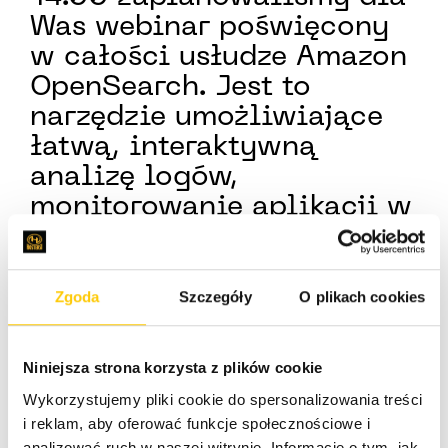
Was webinar poświęcony
w całości usłudze Amazon
OpenSearch. Jest to
narzędzie umożliwiające
łatwą, interaktywną
analizę logów,
monitorowanie aplikacji w
czasie rzeczywistym,
observability, SIEM,
search i wiele innych.
Zgoda
Szczegóły
O plikach cookies
Niniejsza strona korzysta z plików cookie
W ramach nadchodzącego webinarium, Francisco
Gonzalez - WW Partner Leader OpenSearch w AWS
Wykorzystujemy pliki cookie do spersonalizowania treści
przedstawi możliwości jakie daje ta usługa, omówi
i reklam, aby oferować funkcje społecznościowe i
proces i wzorce migracji (Elasticsearch, on-prem,
analizować ruch w naszej witrynie. Informacje o tym, jak