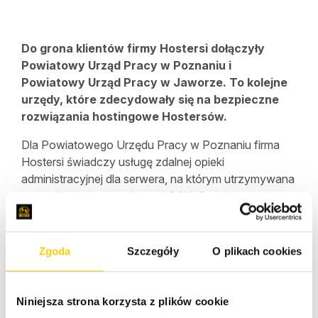
Do grona klientów firmy Hostersi dołączyły
Powiatowy Urząd Pracy w Poznaniu i
Powiatowy Urząd Pracy w Jaworze. To kolejne
urzędy, które zdecydowały się na bezpieczne
rozwiązania hostingowe Hostersów.
Dla Powiatowego Urzędu Pracy w Poznaniu firma
Hostersi świadczy usługę zdalnej opieki
administracyjnej dla serwera, na którym utrzymywana
jest aplikacja Intranet by webBOX. Projekt
realizowany jest wspólnie z firmą RSI, dostawcą tej
aplikacji. Hostersi odpowiadali za dostawę serwera na
potrzeby wdrożenia aplikacji. Teraz zajmują się
Zgoda
Szczegóły
O plikach cookies
również bieżącą jego administracją, monitorując
ewentualne nieprawidłowości w pracy systemu.
Niniejsza strona korzysta z plików cookie
Z kolei Powiatowy Urząd Pracy w Jaworze korzysta