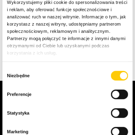
Wykorzystujemy pliki cookie do spersonalizowania treści
z rozwiązań hostingowych dedykowanych dla
i reklam, aby oferować funkcje społecznościowe i
urzędów i instytucji publicznych, a zapewniających
analizować ruch w naszej witrynie. Informacje o tym, jak
wysoki poziom bezpieczeństwa zasobów
korzystasz z naszej witryny, udostępniamy partnerom
informatycznych. Przypomnijmy, z takich rozwiązań
społecznościowym, reklamowym i analitycznym.
korzystają m.in. powiatowe urzędy pracy w Opolu,
Partnerzy mogą połączyć te informacje z innymi danymi
Kłodzku, Białymstoku, Chrzanowie, Wojewódzki
otrzymanymi od Ciebie lub uzyskanymi podczas
Urząd Pracy w Zielonej Górze, Urząd Miasta st.
korzystania z ich usług.
Warszawa i Urząd Miasta Gdańsk.
W
Niezbędne
y
b
ó
Preferencje
r
Cloud & Server Experts
z
g
Statystyka
o
Porozmawiaj o projekcie
d
Marketing
y