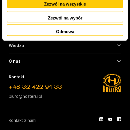
Zezwól na wszystkie
Branże
Zezwól na wybór
Case Studies
Odmowa
Wiedza
O nas
Kontakt
+48 32 422 91 33
biuro@hostersi.pl
Kontakt z nami