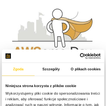
Cykliczna impreza Amazona, odbywająca się w
Zgoda
Szczegóły
O plikach cookies
różnych miastach na całym świecie to nie lada gratka
dla entuzjastów chmury obliczeniowej. Tym razem
padło na Warszawę, więc nie mogło zabraknąć i nas.
Niniejsza strona korzysta z plików cookie
AWSome Day oparty jest na kursie Amazona,
Wykorzystujemy pliki cookie do spersonalizowania treści
wprowadzającym w meandry Amazon Web Services
i reklam, aby oferować funkcje społecznościowe i
i budowania skalowalnych aplikacji w chmurze.
analizować ruch w naszej witrynie. Informacje o tym, jak