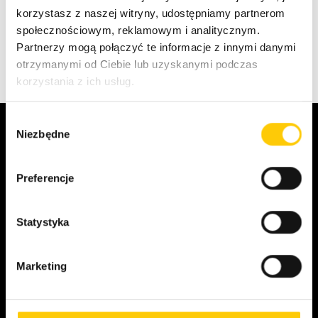
Warszawskie wydarzenie było nie tylko dobrą okazją
korzystasz z naszej witryny, udostępniamy partnerom
do uzupełnienia wiedzy, ale również do dzielenia się
społecznościowym, reklamowym i analitycznym.
swoim doświadczeniem, co też chętnie uczyniliśmy.
Partnerzy mogą połączyć te informacje z innymi danymi
otrzymanymi od Ciebie lub uzyskanymi podczas
korzystania z ich usług.
W
Niezbędne
y
b
Cloud & Server Experts
ó
Preferencje
r
z
Porozmawiaj o projekcie
g
Statystyka
o
d
Marketing
y
Partnerzy
Oferta