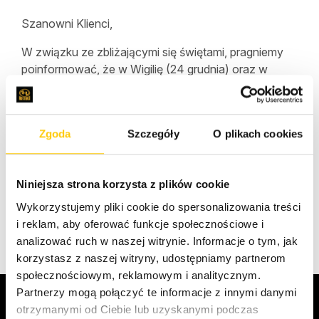
Szanowni Klienci,
W związku ze zbliżającymi się świętami, pragniemy
poinformować, że w Wigilię (24 grudnia) oraz w
Sylwestra (31 grudnia) nasz Dział Obsługi Klienta
będzie odbierał Wasze telefony do godziny 14:00.
Opieka administracyjna pozostaje w tych dniach bez
Zgoda
Szczegóły
O plikach cookies
zmian.
Z góry dziękujemy za wyrozumiałość.
Niniejsza strona korzysta z plików cookie
Pozdrawiamy,
Wykorzystujemy pliki cookie do spersonalizowania treści
Zespół Hostersów
i reklam, aby oferować funkcje społecznościowe i
analizować ruch w naszej witrynie. Informacje o tym, jak
korzystasz z naszej witryny, udostępniamy partnerom
społecznościowym, reklamowym i analitycznym.
Partnerzy mogą połączyć te informacje z innymi danymi
otrzymanymi od Ciebie lub uzyskanymi podczas