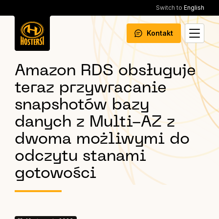
Switch to
English
Kontakt
Amazon RDS obsługuje
teraz przywracanie
snapshotów bazy
danych z Multi-AZ z
dwoma możliwymi do
odczytu stanami
gotowości