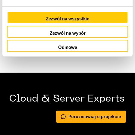
RDS i na blogu
AWS
News Blog
. Twórz lub aktualizuj
w pełni zarządzaną bazę danych Amazon RDS Multi-
Zezwól na wszystkie
AZ z dwoma możliwymi do odczytu instancjami
rezerwowymi w konsoli Amazon RDS Management
Zezwól na wybór
Console.
źródło:
AWS
Odmowa
Cloud & Server Experts
Porozmawiaj o projekcie