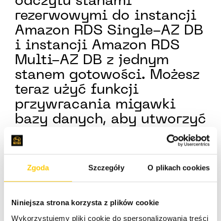
odczytu stanami
rezerwowymi do instancji
Amazon RDS Single-AZ DB
i instancji Amazon RDS
Multi-AZ DB z jednym
stanem gotowości. Możesz
teraz użyć funkcji
przywracania migawki
bazy danych, aby utworzyć
nowe instancje baz danych
MySQL lub PostgreSQL dla
środowisk
Zgoda
Szczegóły
O plikach cookies
programistycznych lub
testowych.
Niniejsza strona korzysta z plików cookie
Wykorzystujemy pliki cookie do spersonalizowania treści